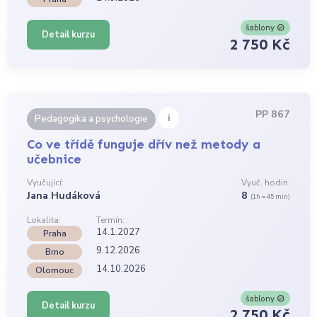
šablony
Detail kurzu
2 750 Kč
PP 867
i
Pedagogika a psychologie
Co ve třídě funguje dřív než metody a
učebnice
Vyučující:
Vyuč. hodin:
Jana Hudáková
8
(1h = 45 min)
Lokalita:
Termín:
14.1.2027
Praha
9.12.2026
Brno
14.10.2026
Olomouc
šablony
Detail kurzu
2 750 Kč