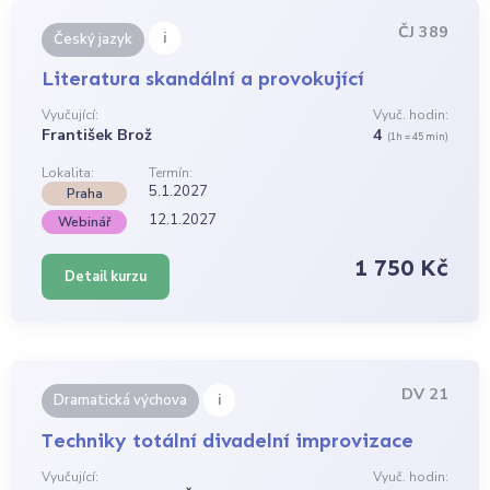
ČJ 389
i
Český jazyk
Literatura skandální a provokující
Vyučující:
Vyuč. hodin:
František Brož
4
(1h = 45 min)
Lokalita:
Termín:
5.1.2027
Praha
12.1.2027
Webinář
1 750 Kč
Detail kurzu
DV 21
i
Dramatická výchova
Techniky totální divadelní improvizace
Vyučující:
Vyuč. hodin: