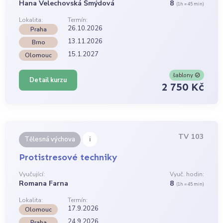
Hana Velechovská Šmýdová
8
(1h = 45 min)
Lokalita:
Termín:
26.10.2026
Praha
13.11.2026
Brno
15.1.2027
Olomouc
šablony
Detail kurzu
2 750 Kč
TV 103
i
Tělesná výchova
Protistresové techniky
Vyučující:
Vyuč. hodin:
Romana Farna
8
(1h = 45 min)
Lokalita:
Termín:
17.9.2026
Olomouc
24.9.2026
Praha