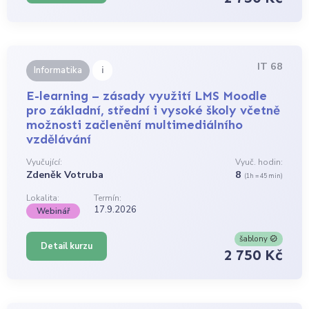
IT 68
i
Informatika
E-learning – zásady využití LMS Moodle
pro základní, střední i vysoké školy včetně
možnosti začlenění multimediálního
vzdělávání
Vyučující:
Vyuč. hodin:
Zdeněk Votruba
8
(1h = 45 min)
Lokalita:
Termín:
17.9.2026
Webinář
šablony
Detail kurzu
2 750 Kč