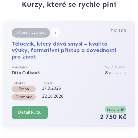
Kurzy, které se rychle plní
TV 100
i
Tělesná výchova
Tělocvik, který dává smysl – kvalita
výuky, formativní přístup a dovednosti
pro život
Vyučující:
Vyuč. hodin:
Dita Culková
8
(1h = 45 min)
Lokalita:
Termín:
17.9.2026
Praha
22.10.2026
Olomouc
šablony
Detail kurzu
2 750 Kč