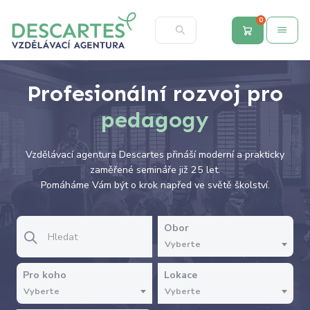
0
Profesionální rozvoj pro
pedagogy
Vzdělávací agentura Descartes přináší moderní a prakticky
zaměřené semináře již 25 let.
Pomáháme Vám být o krok napřed ve světě školství.
Obor
Vyberte
Pro koho
Lokace
Vyberte
Vyberte