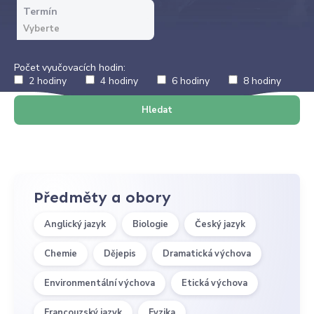
Termín
Počet vyučovacích hodin:
2 hodiny
4 hodiny
6 hodiny
8 hodiny
Hledat
Předměty a obory
Anglický jazyk
Biologie
Český jazyk
Chemie
Dějepis
Dramatická výchova
Environmentální výchova
Etická výchova
Francouzský jazyk
Fyzika