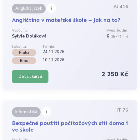
AJ 416
i
Anglický jazyk
Angličtina v mateřské škole – Jak na to?
Vyučující:
Vyuč. hodin:
Sylvie Doláková
6
(1h = 45 min)
Lokalita:
Termín:
24.11.2026
Praha
10.11.2026
Brno
2 250 Kč
Detail kurzu
IT 76
i
Informatika
Bezpečné použití počítačových sítí doma i
ve škole