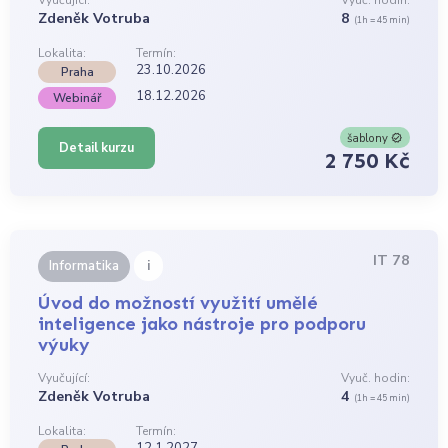
Vyučující:
Vyuč. hodin:
Zdeněk Votruba
8
(1h = 45 min)
Lokalita:
Termín:
23.10.2026
Praha
18.12.2026
Webinář
šablony
Detail kurzu
2 750 Kč
IT 78
i
Informatika
Úvod do možností využití umělé
inteligence jako nástroje pro podporu
výuky
Vyučující:
Vyuč. hodin:
Zdeněk Votruba
4
(1h = 45 min)
Lokalita:
Termín:
12.1.2027