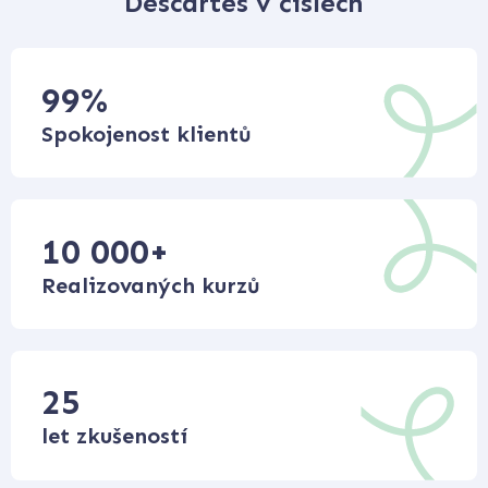
Descartes v číslech
99
%
Spokojenost klientů
10 000
+
Realizovaných kurzů
25
let zkušeností