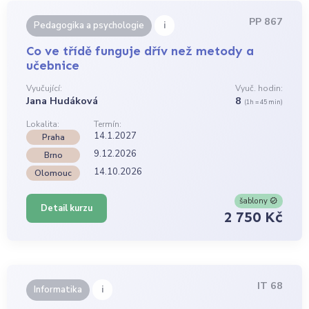
PP 867
i
Pedagogika a psychologie
Co ve třídě funguje dřív než metody a
učebnice
Vyučující:
Vyuč. hodin:
Jana Hudáková
8
(1h = 45 min)
Lokalita:
Termín:
14.1.2027
Praha
9.12.2026
Brno
14.10.2026
Olomouc
šablony
Detail kurzu
2 750 Kč
IT 68
i
Informatika