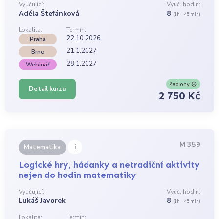
Vyučující:
Vyuč. hodin:
Adéla Štefánková
8
(1h = 45 min)
Lokalita:
Termín:
22.10.2026
Praha
21.1.2027
Brno
28.1.2027
Webinář
šablony
Detail kurzu
2 750 Kč
M 359
i
Matematika
Logické hry, hádanky a netradiční aktivity
nejen do hodin matematiky
Vyučující:
Vyuč. hodin:
Lukáš Javorek
8
(1h = 45 min)
Lokalita:
Termín: