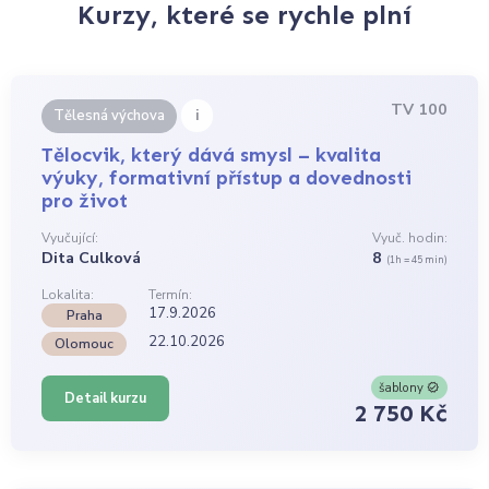
Kurzy, které se rychle plní
TV 100
i
Tělesná výchova
Tělocvik, který dává smysl – kvalita
výuky, formativní přístup a dovednosti
pro život
Vyučující:
Vyuč. hodin:
Dita Culková
8
(1h = 45 min)
Lokalita:
Termín:
17.9.2026
Praha
22.10.2026
Olomouc
šablony
Detail kurzu
2 750 Kč