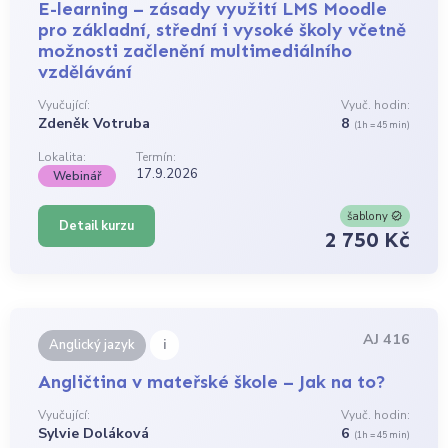
E-learning – zásady využití LMS Moodle
pro základní, střední i vysoké školy včetně
možnosti začlenění multimediálního
vzdělávání
Vyučující:
Vyuč. hodin:
Zdeněk Votruba
8
(1h = 45 min)
Lokalita:
Termín:
17.9.2026
Webinář
šablony
Detail kurzu
2 750 Kč
AJ 416
i
Anglický jazyk
Angličtina v mateřské škole – Jak na to?
Vyučující:
Vyuč. hodin:
Sylvie Doláková
6
(1h = 45 min)