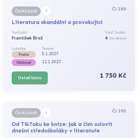
ČJ 389
i
Český jazyk
Literatura skandální a provokující
Vyučující:
Vyuč. hodin:
František Brož
4
(1h = 45 min)
Lokalita:
Termín:
5.1.2027
Praha
12.1.2027
Webinář
1 750 Kč
Detail kurzu
ČJ 395
i
Český jazyk
Od TikToku ke knize: jak a čím oslovit
dnešní středoškoláky v literatuře