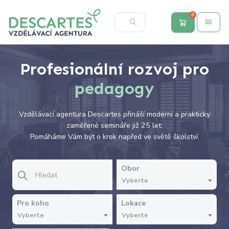
0
Profesionální rozvoj pro
pedagogy
Vzdělávací agentura Descartes přináší moderní a prakticky
zaměřené semináře již 25 let.
Pomáháme Vám být o krok napřed ve světě školství.
Obor
Vyberte
Pro koho
Lokace
Vyberte
Vyberte