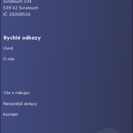
Svratouch 104
539 42 Svratouch
IČ: 26008530
Rychlé odkazy
Úvod
O nás
Vše o nákupu
Nečastější dotazy
Kontakt