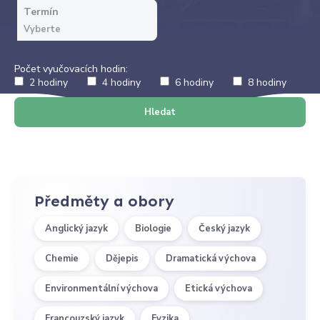
Termín
Počet vyučovacích hodin:
2 hodiny
4 hodiny
6 hodiny
8 hodiny
Hledat
Předměty a obory
Anglický jazyk
Biologie
Český jazyk
Chemie
Dějepis
Dramatická výchova
Environmentální výchova
Etická výchova
Francouzský jazyk
Fyzika