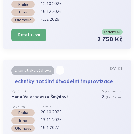
12.10.2026
Praha
15.12.2026
Brno
4.12.2026
Olomouc
šablony
Detail kurzu
2 750 Kč
DV 21
i
Dramatická výchova
Techniky totální divadelní improvizace
Vyučující:
Vyuč. hodin:
Hana Velechovská Šmýdová
8
(1h = 45 min)
Lokalita:
Termín:
26.10.2026
Praha
13.11.2026
Brno
15.1.2027
Olomouc