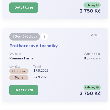
šablony
Detail kurzu
2 750 Kč
TV 103
i
Tělesná výchova
Protistresové techniky
Vyučující:
Vyuč. hodin:
Romana Farna
8
(1h = 45 min)
Lokalita:
Termín:
17.9.2026
Olomouc
24.9.2026
Praha
šablony
Detail kurzu
2 750 Kč