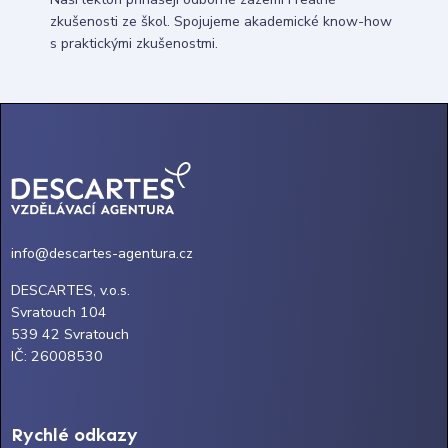
zkušenosti ze škol. Spojujeme akademické know-how
s praktickými zkušenostmi.
info@descartes-agentura.cz
DESCARTES, v.o.s.
Svratouch 104
539 42 Svratouch
IČ: 26008530
Rychlé odkazy