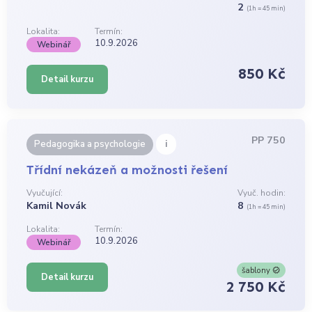
2
(1h = 45 min)
Lokalita:
Termín:
10.9.2026
Webinář
850 Kč
Detail kurzu
PP 750
i
Pedagogika a psychologie
Třídní nekázeň a možnosti řešení
Vyučující:
Vyuč. hodin:
Kamil Novák
8
(1h = 45 min)
Lokalita:
Termín:
10.9.2026
Webinář
šablony
Detail kurzu
2 750 Kč