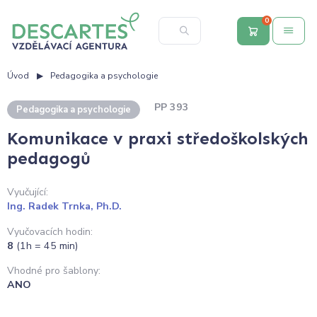
0
Úvod
Pedagogika a psychologie
PP 393
Pedagogika a psychologie
Komunikace v praxi středoškolských
pedagogů
Vyučující:
Ing. Radek Trnka, Ph.D.
Vyučovacích hodin:
8
(1h = 45 min)
Vhodné pro šablony:
ANO