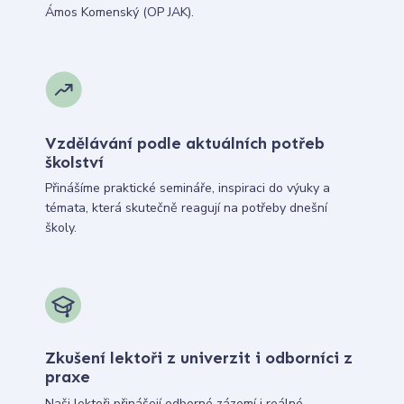
Ámos Komenský (OP JAK).
Vzdělávání podle aktuálních potřeb
školství
Přinášíme praktické semináře, inspiraci do výuky a
témata, která skutečně reagují na potřeby dnešní
školy.
Zkušení lektoři z univerzit i odborníci z
praxe
Naši lektoři přinášejí odborné zázemí i reálné