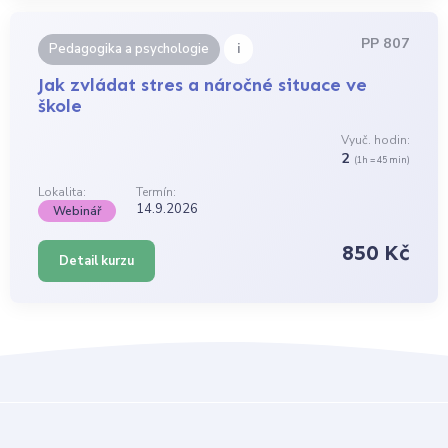
PP 807
i
Pedagogika a psychologie
Jak zvládat stres a náročné situace ve
škole
Vyuč. hodin:
2
(1h = 45 min)
Lokalita:
Termín:
14.9.2026
Webinář
850 Kč
Detail kurzu