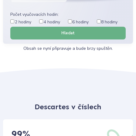
Počet vyučovacích hodin:
2 hodiny
4 hodiny
6 hodiny
8 hodiny
Hledat
Obsah se nyní připravuje a bude brzy spuštěn.
Descartes v číslech
99
%