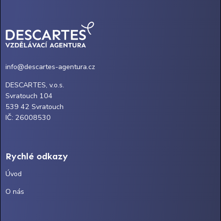
info@descartes-agentura.cz
DESCARTES, v.o.s.
Svratouch 104
539 42 Svratouch
IČ: 26008530
Rychlé odkazy
Úvod
O nás