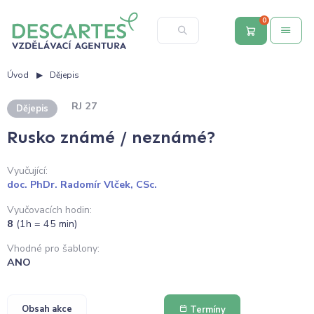
0
Úvod
Dějepis
RJ 27
Dějepis
Rusko známé / neznámé?
Vyučující:
doc. PhDr. Radomír Vlček, CSc.
Vyučovacích hodin:
8
(1h = 45 min)
Vhodné pro šablony:
ANO
Obsah akce
Termíny