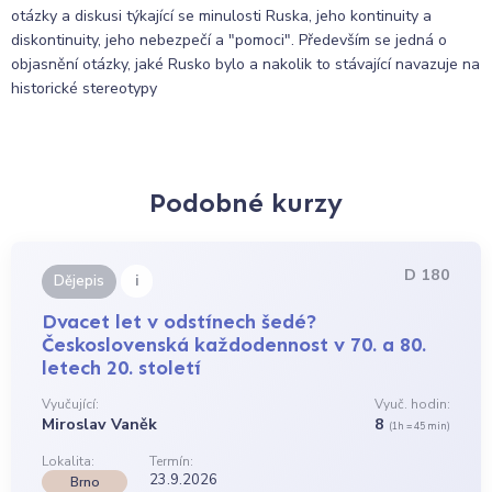
otázky a diskusi týkající se minulosti Ruska, jeho kontinuity a
diskontinuity, jeho nebezpečí a "pomoci". Především se jedná o
objasnění otázky, jaké Rusko bylo a nakolik to stávající navazuje na
historické stereotypy
Podobné kurzy
D 180
i
Dějepis
Dvacet let v odstínech šedé?
Československá každodennost v 70. a 80.
letech 20. století
Vyučující:
Vyuč. hodin:
Miroslav Vaněk
8
(1h = 45 min)
Lokalita:
Termín:
23.9.2026
Brno