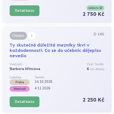
šablony
Detail kurzu
2 750 Kč
D 185
i
Dějepis
Ty skutečně důležité mezníky tkví v
každodennosti. Co se do učebnic dějepisu
nevešlo
Vyučující:
Vyuč. hodin:
Barbora Jiřincova
6
(1h = 45 min)
Lokalita:
Termín:
14.10.2026
Praha
4.11.2026
Webinář
2 250 Kč
Detail kurzu