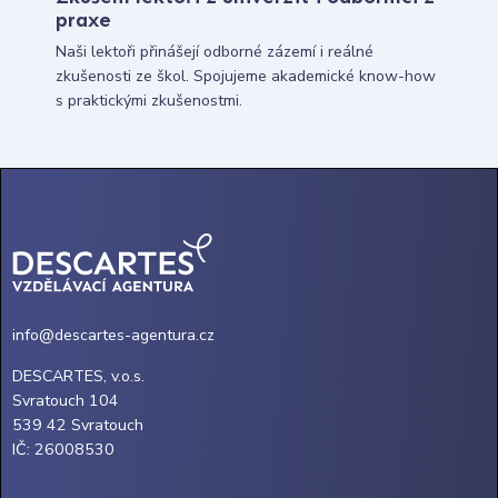
praxe
Naši lektoři přinášejí odborné zázemí i reálné
zkušenosti ze škol. Spojujeme akademické know-how
s praktickými zkušenostmi.
info@descartes-agentura.cz
DESCARTES, v.o.s.
Svratouch 104
539 42 Svratouch
IČ: 26008530