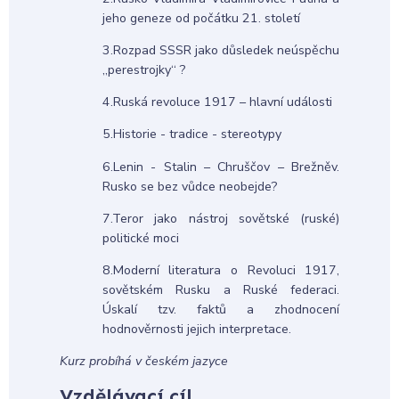
jeho geneze od počátku 21. století
3.Rozpad SSSR jako důsledek neúspěchu
„perestrojky“ ?
4.Ruská revoluce 1917 – hlavní události
5.Historie - tradice - stereotypy
6.Lenin - Stalin – Chruščov – Brežněv.
Rusko se bez vůdce neobejde?
7.Teror jako nástroj sovětské (ruské)
politické moci
8.Moderní literatura o Revoluci 1917,
sovětském Rusku a Ruské federaci.
Úskalí tzv. faktů a zhodnocení
hodnověrnosti jejich interpretace.
Kurz probíhá v českém jazyce
Vzdělávací cíl