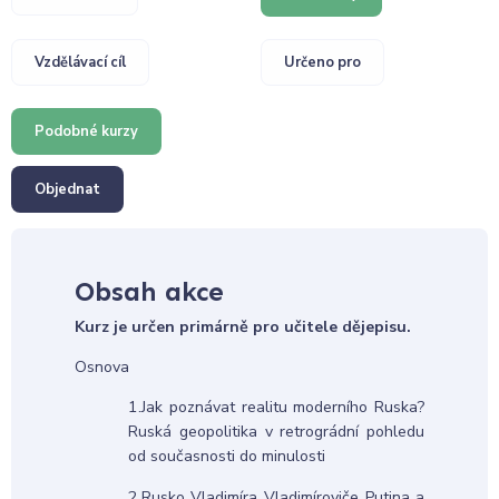
Vzdělávací cíl
Určeno pro
Podobné kurzy
Objednat
Obsah akce
Kurz je určen primárně pro učitele dějepisu.
Osnova
1.Jak poznávat realitu moderního Ruska?
Ruská geopolitika v retrográdní pohledu
od současnosti do minulosti
2.Rusko Vladimíra Vladimíroviče Putina a