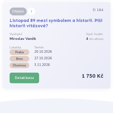
D 184
i
Dějepis
Listopad 89 mezi symbolem a historií. Píší
historii vítězové?
Vyučující:
Vyuč. hodin:
Miroslav Vaněk
4
(1h = 45 min)
Lokalita:
Termín:
20.10.2026
Praha
27.10.2026
Brno
3.11.2026
Olomouc
1 750 Kč
Detail kurzu