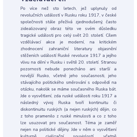
Po více než sto letech, jež uplynuly od
revolučních událostí v Rusku roku 1917, v české
společnosti stále přežívá zjednodušený, často
zidealizovaný obraz této ve svém důsledku
tragické události pro celý svět 20. století. Cílem
vzdělávací akce je moderní, na kritickém
zhodnocení zahraniční literatury objasnění
stěženích událostí Ruské revoluce 1917 a jejího
vlivu na dění v Rusku i světě 20. století. Stranou
pozornosti nebude ponecháno ani starší a
novější Rusko, včetně jeho současnosti, jeho
stávajícího politického směrování s odpovědí na
otázku, nakolik se máme současného Ruska bát.
Jde o vysvětlení, zda ruské události roku 1917 a
následný vývoj Ruska tvoří kontinuitu či
diskontinuitu ruských (a nejen ruských) dějin, co
z toho pramenilo z ruské minulosti a co z toho
lze usuzovat pro současnost. Téma je zaměř
nejen na politické dějiny. Jde v něm o vysvětlení
kulturně civilizační souvislostí, včetně