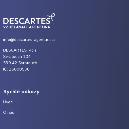
info@descartes-agentura.cz
DESCARTES, v.o.s.
Svratouch 104
539 42 Svratouch
IČ: 26008530
Rychlé odkazy
Úvod
O nás