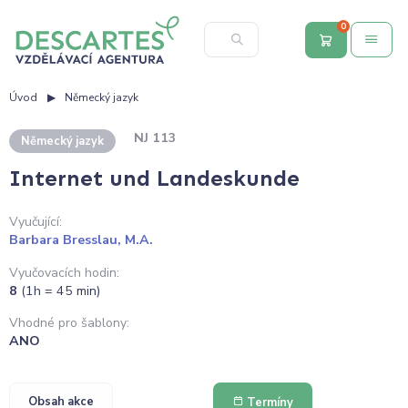
0
Úvod
Německý jazyk
NJ 113
Německý jazyk
Internet und Landeskunde
Vyučující:
Barbara Bresslau, M.A.
Vyučovacích hodin:
8
(1h = 45 min)
Vhodné pro šablony:
ANO
Obsah akce
Termíny