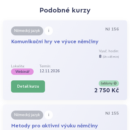
Podobné kurzy
NJ 156
i
Německý jazyk
Komunikační hry ve výuce němčiny
Vyuč. hodin:
8
(1h = 45 min)
Lokalita:
Termín:
12.11.2026
Webinář
šablony
Detail kurzu
2 750 Kč
NJ 155
i
Německý jazyk
Metody pro aktivní výuku němčiny