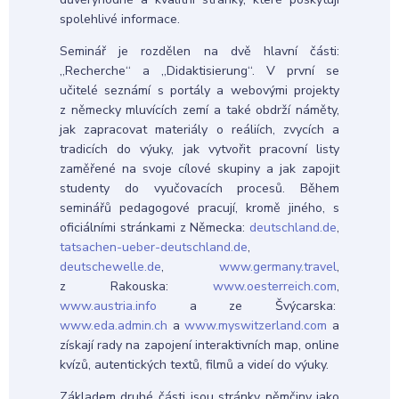
spolehlivé informace.
Seminář je rozdělen na dvě hlavní části:
„Recherche“ a „Didaktisierung“. V první se
učitelé seznámí s portály a webovými projekty
z německy mluvících zemí a také obdrží náměty,
jak zapracovat materiály o reáliích, zvycích a
tradicích do výuky, jak vytvořit pracovní listy
zaměřené na svoje cílové skupiny a jak zapojit
studenty do vyučovacích procesů. Během
seminářů pedagogové pracují, kromě jiného, s
oficiálními stránkami z Německa:
deutschland.de
,
tatsachen-ueber-deutschland.de
,
deutschewelle.de
,
www.germany.travel
,
z Rakouska:
www.oesterreich.com
,
www.austria.info
a ze Švýcarska:
www.eda.admin.ch
a
www.myswitzerland.com
a
získají rady na zapojení interaktivních map, online
kvízů, autentických textů, filmů a videí do výuky.
Základem druhé části jsou stránky němčiny jako