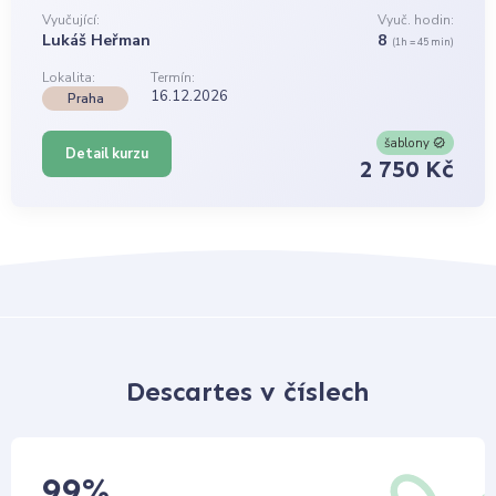
Vyučující:
Vyuč. hodin:
Lukáš Heřman
8
(1h = 45 min)
Lokalita:
Termín:
16.12.2026
Praha
šablony
Detail kurzu
2 750 Kč
Descartes v číslech
99
%