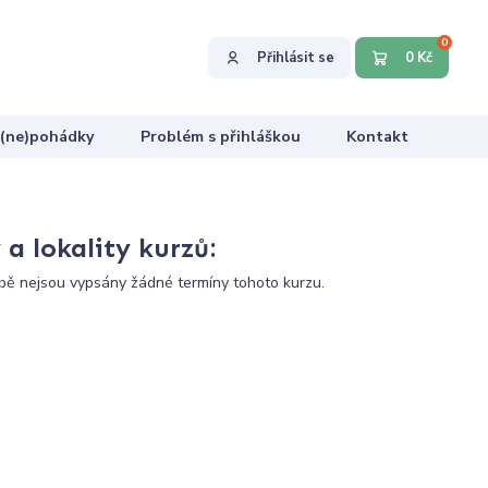
0
Přihlásit se
0 Kč
 (ne)pohádky
Problém s přihláškou
Kontakt
a lokality kurzů:
ě nejsou vypsány žádné termíny tohoto kurzu.