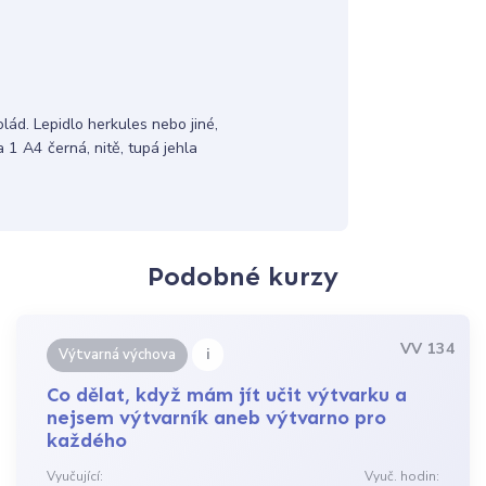
ád. Lepidlo herkules nebo jiné,
a 1 A4 černá, nitě, tupá jehla
Podobné kurzy
VV 134
i
Výtvarná výchova
Co dělat, když mám jít učit výtvarku a
nejsem výtvarník aneb výtvarno pro
každého
Vyučující:
Vyuč. hodin: