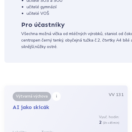
učitelé SOŠ a SOU
učitelé gymnázií
učitelé VOŠ
Pro účastníky
Všechna možná víčka od mléčných výrobků, staniol od čokol
centropen černý tenký, obyčejná tužka č.2, čtvrtky A4 bílé 
silnější,nůžky ostré.
VV 131
i
Výtvarná výchova
AI jako skicák
Vyuč. hodin:
2
(1h = 45 min)