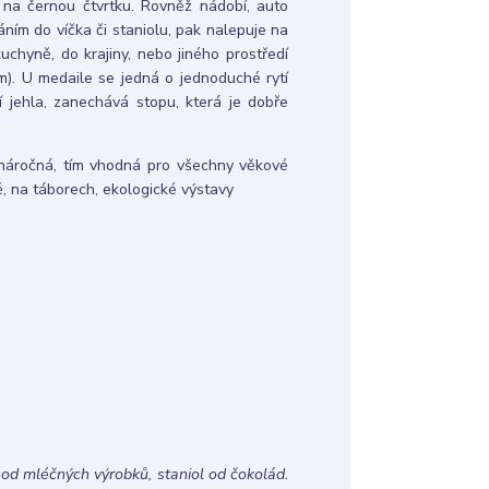
 na černou čtvrtku. Rovněž nádobí, auto
ím do víčka či staniolu, pak nalepuje na
uchyně, do krajiny, nebo jiného prostředí
. U medaile se jedná o jednoduché rytí
ší jehla, zanechává stopu, která je dobře
náročná, tím vhodná pro všechny věkové
, na táborech, ekologické výstavy
 od mléčných výrobků, staniol od čokolád.