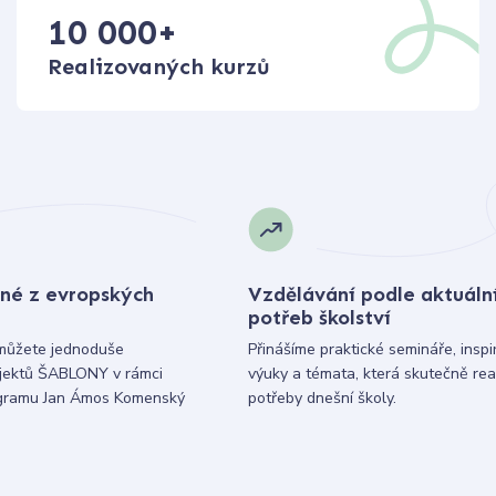
10 000
+
Realizovaných kurzů
né z evropských
Vzdělávání podle aktuáln
potřeb školství
můžete jednoduše
Přinášíme praktické semináře, inspi
ojektů ŠABLONY v rámci
výuky a témata, která skutečně rea
gramu Jan Ámos Komenský
potřeby dnešní školy.