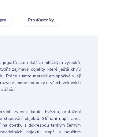
pro
Pro účastníky
 jogurtů, ale i dalších mléčných výrobků,
ořit zajímavé objekty, které ještě chvíli
du. Práce s tímto materiálem spočívá v její
ní rozvoje jemné motoriky u všech věkových
stříhání.
 ozdob zvonek, koule, hvězda, protažení
 slepování objektů. Stříhaní např. cihel,
í na čtvrtku s dokresbou tenkým černým
avidelných objektů, např. s použitím