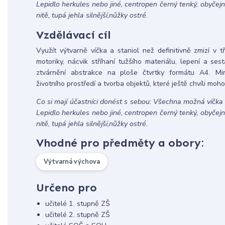
Lepidlo herkules nebo jiné, centropen černý tenký, obyčejn
nitě, tupá jehla silnější,nůžky ostré.
Vzdělávací cíl
Využít výtvarně víčka a staniol než definitivně zmizí v 
motoriky, nácvik stříhaní tužšího materiálu, lepení a ses
ztvárnění abstrakce na ploše čtvrtky formátu A4. Mi
životního prostředí a tvorba objektů, které ještě chvíli moh
Co si mají účastníci donést s sebou: Všechna možná víčka
Lepidlo herkules nebo jiné, centropen černý tenký, obyčejn
nitě, tupá jehla silnější,nůžky ostré.
Vhodné pro předměty a obory:
Výtvarná výchova
Určeno pro
učitelé 1. stupně ZŠ
učitelé 2. stupně ZŠ