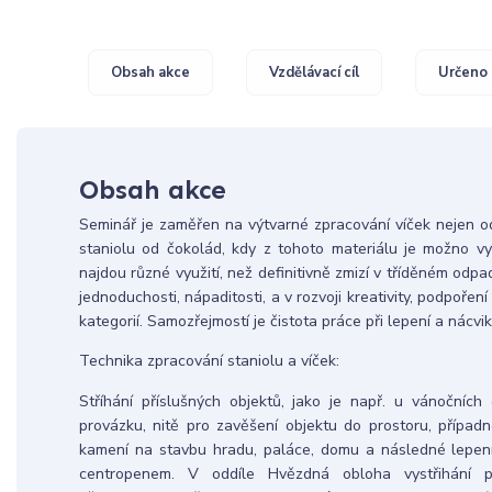
Obsah akce
Vzdělávací cíl
Určeno 
Obsah akce
Seminář je zaměřen na výtvarné zpracování víček nejen od
staniolu od čokolád, kdy z tohoto materiálu je možno vytv
najdou různé využití, než definitivně zmizí v tříděném odpa
jednoduchosti, nápaditosti, a v rozvoji kreativity, podpoře
kategorií. Samozřejmostí je čistota práce při lepení a nácvik 
Technika zpracování staniolu a víček:
Stříhání příslušných objektů, jako je např. u vánočních
provázku, nitě pro zavěšení objektu do prostoru, případné
kamení na stavbu hradu, paláce, domu a následné lepen
centropenem. V oddíle Hvězdná obloha vystřihání pr