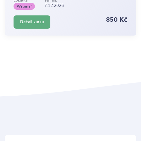
Lokalita:
Termín:
7.12.2026
Webinář
850 Kč
Detail kurzu