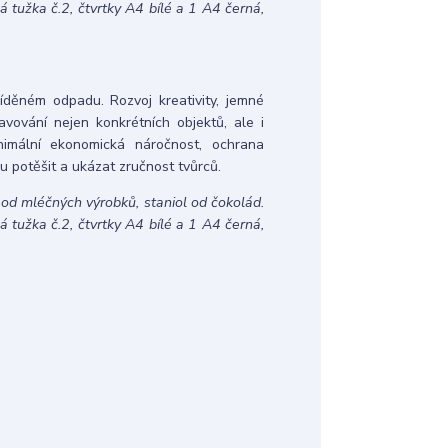
á tužka č.2, čtvrtky A4 bílé a 1 A4 černá,
tříděném odpadu. Rozvoj kreativity, jemné
tavování nejen konkrétních objektů, ale i
nimální ekonomická náročnost, ochrana
ou potěšit a ukázat zručnost tvůrců.
 od mléčných výrobků, staniol od čokolád.
á tužka č.2, čtvrtky A4 bílé a 1 A4 černá,