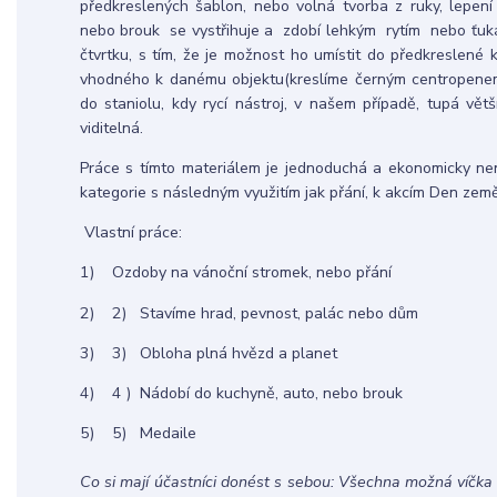
předkreslených šablon, nebo volná tvorba z ruky, lepení
nebo brouk se vystřihuje a zdobí lehkým rytím nebo ťukán
čtvrtku, s tím, že je možnost ho umístit do předkreslené k
vhodného k danému objektu(kreslíme černým centropenem)
do staniolu, kdy rycí nástroj, v našem případě, tupá vět
viditelná.
Práce s tímto materiálem je jednoduchá a ekonomicky ne
kategorie s následným využitím jak přání, k akcím Den země
Vlastní práce:
1) Ozdoby na vánoční stromek, nebo přání
2) 2) Stavíme hrad, pevnost, palác nebo dům
3) 3) Obloha plná hvězd a planet
4) 4 ) Nádobí do kuchyně, auto, nebo brouk
5) 5) Medaile
Co si mají účastníci donést s sebou: Všechna možná víčka