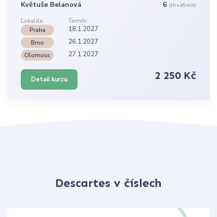
Květuše Belanová
6
(1h = 45 min)
Lokalita:
Termín:
18.1.2027
Praha
26.1.2027
Brno
27.1.2027
Olomouc
2 250 Kč
Detail kurzu
Descartes v číslech