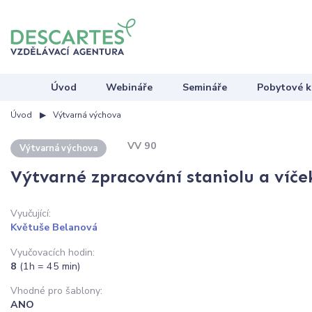
Úvod
Webináře
Semináře
Pobytové k
Úvod
Výtvarná výchova
VV 90
Výtvarná výchova
Výtvarné zpracování staniolu a víč
Vyučující:
Květuše Belanová
Vyučovacích hodin:
8
(1h = 45 min)
Vhodné pro šablony:
ANO