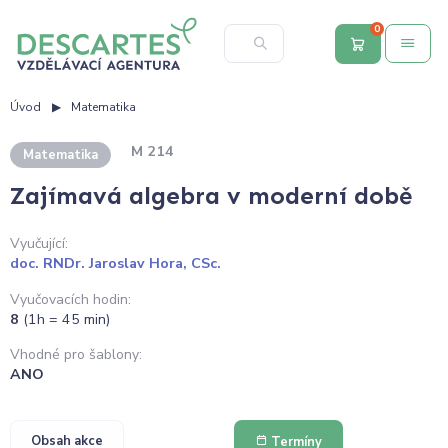
0
Úvod
Matematika
M 214
Matematika
Zajímavá algebra v moderní době
Vyučující:
doc. RNDr. Jaroslav Hora, CSc.
Vyučovacích hodin:
8
(1h = 45 min)
Vhodné pro šablony:
ANO
Obsah akce
Termíny