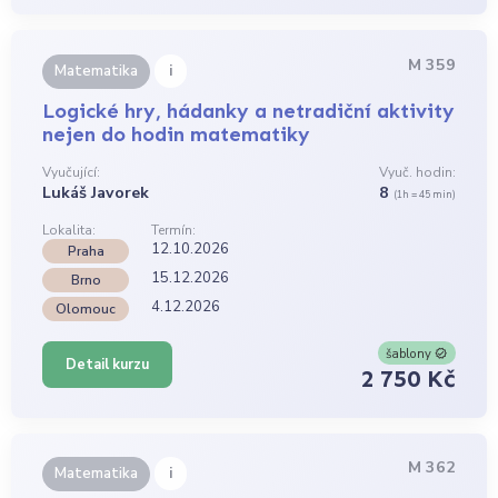
M 359
i
Matematika
Logické hry, hádanky a netradiční aktivity
nejen do hodin matematiky
Vyučující:
Vyuč. hodin:
Lukáš Javorek
8
(1h = 45 min)
Lokalita:
Termín:
12.10.2026
Praha
15.12.2026
Brno
4.12.2026
Olomouc
šablony
Detail kurzu
2 750 Kč
M 362
i
Matematika