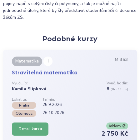
pojmy, např. s celými čísly či polynomy, a tak je možné najít i
jednoduché úlohy, které by šly představit studentům SŠ či dokonce
žákům ZŠ.
Podobné kurzy
M 353
i
Matematika
Stravitelná matematika
Vyučující:
Vyuč. hodin:
Kamila Slípková
8
(1h = 45 min)
Lokalita:
Termín:
25.9.2026
Praha
26.10.2026
Olomouc
šablony
Detail kurzu
2 750 Kč