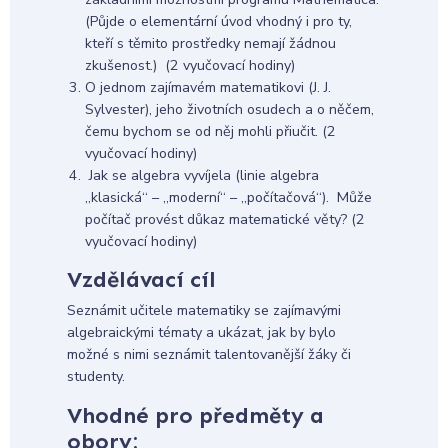
(Půjde o elementární úvod vhodný i pro ty,
kteří s těmito prostředky nemají žádnou
zkušenost.) (2 vyučovací hodiny)
O jednom zajímavém matematikovi (J. J.
Sylvester), jeho životních osudech a o něčem,
čemu bychom se od něj mohli přiučit. (2
vyučovací hodiny)
Jak se algebra vyvíjela (linie algebra
„klasická“ – „moderní“ – „počítačová“). Může
počítač provést důkaz matematické věty? (2
vyučovací hodiny)
Vzdělávací cíl
Seznámit učitele matematiky se zajímavými
algebraickými tématy a ukázat, jak by bylo
možné s nimi seznámit talentovanější žáky či
studenty.
Vhodné pro předměty a
obory: