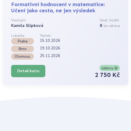
Formativní hodnocení v matematice:
Učení jako cesta, ne jen výsledek
Vyučující:
Vyuč. hodin:
Kamila Slípková
8
(1h = 45 min)
Lokalita:
Termín:
15.10.2026
Praha
19.10.2026
Brno
25.11.2026
Olomouc
šablony
Detail kurzu
2 750 Kč