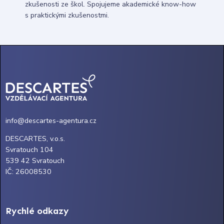
zkušenosti ze škol. Spojujeme akademické know-how
s praktickými zkušenostmi.
info@descartes-agentura.cz
DESCARTES, v.o.s.
Svratouch 104
539 42 Svratouch
IČ: 26008530
Rychlé odkazy