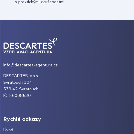
s praktickými zkušenostmi.
info@descartes-agentura.cz
DESCARTES, v.o.s.
Svratouch 104
539 42 Svratouch
IČ: 26008530
Rychlé odkazy
Úvod