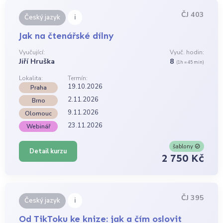
ČJ 403
i
Český jazyk
Jak na čtenářské dílny
Vyučující:
Vyuč. hodin:
Jiří Hruška
8
(1h = 45 min)
Lokalita:
Termín:
19.10.2026
Praha
2.11.2026
Brno
9.11.2026
Olomouc
23.11.2026
Webinář
šablony
Detail kurzu
2 750 Kč
ČJ 395
i
Český jazyk
Od TikToku ke knize: jak a čím oslovit