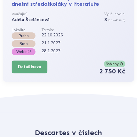
dnešní středoškoláky v literatuře
Vyučující:
Vyuč. hodin:
Adéla Štefánková
8
(1h = 45 min)
Lokalita:
Termín:
22.10.2026
Praha
21.1.2027
Brno
28.1.2027
Webinář
šablony
Detail kurzu
2 750 Kč
Descartes v číslech