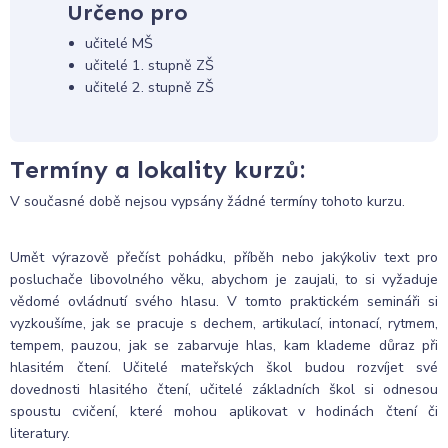
Určeno pro
učitelé MŠ
učitelé 1. stupně ZŠ
učitelé 2. stupně ZŠ
Termíny a lokality kurzů:
V současné době nejsou vypsány žádné termíny tohoto kurzu.
Umět výrazově přečíst pohádku, příběh nebo jakýkoliv text pro
posluchače libovolného věku, abychom je zaujali, to si vyžaduje
vědomé ovládnutí svého hlasu. V tomto praktickém semináři si
vyzkoušíme, jak se pracuje s dechem, artikulací, intonací, rytmem,
tempem, pauzou, jak se zabarvuje hlas, kam klademe důraz při
hlasitém čtení. Učitelé mateřských škol budou rozvíjet své
dovednosti hlasitého čtení, učitelé základních škol si odnesou
spoustu cvičení, které mohou aplikovat v hodinách čtení či
literatury.