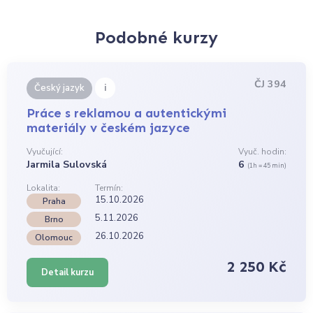
Podobné kurzy
ČJ 394
i
Český jazyk
Práce s reklamou a autentickými
materiály v českém jazyce
Vyučující:
Vyuč. hodin:
Jarmila Sulovská
6
(1h = 45 min)
Lokalita:
Termín:
15.10.2026
Praha
5.11.2026
Brno
26.10.2026
Olomouc
2 250 Kč
Detail kurzu