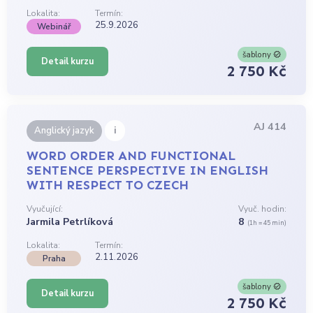
Lokalita:
Termín:
25.9.2026
Webinář
šablony
Detail kurzu
2 750 Kč
AJ 414
i
Anglický jazyk
WORD ORDER AND FUNCTIONAL
SENTENCE PERSPECTIVE IN ENGLISH
WITH RESPECT TO CZECH
Vyučující:
Vyuč. hodin:
Jarmila Petrlíková
8
(1h = 45 min)
Lokalita:
Termín:
2.11.2026
Praha
šablony
Detail kurzu
2 750 Kč