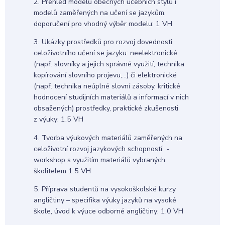
2. Přehled modelů obecných učebních stylů i
modelů zaměřených na učení se jazykům,
doporučení pro vhodný výběr modelu: 1 VH
3. Ukázky prostředků pro rozvoj dovednosti
celoživotního učení se jazyku: neelektronické
(např. slovníky a jejich správné využití, technika
kopírování slovního projevu,…) či elektronické
(např. technika neúplné slovní zásoby, kritické
hodnocení studijních materiálů a informací v nich
obsažených) prostředky, praktické zkušenosti
z výuky: 1.5 VH
4. Tvorba výukových materiálů zaměřených na
celoživotní rozvoj jazykových schopností -
workshop s využitím materiálů vybraných
školitelem 1.5 VH
5. Příprava studentů na vysokoškolské kurzy
angličtiny – specifika výuky jazyků na vysoké
škole, úvod k výuce odborné angličtiny: 1.0 VH