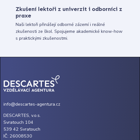
Zkušení lektoři z univerzit i odborníci z
praxe
Naši lektoři přinášejí odborné zázemí i reálné
zkušenosti ze škol. Spojujeme akademické know-how
s praktickými zkušenostmi.
info@descartes-agentura.cz
DESCARTES, v.o.s.
Svratouch 104
539 42 Svratouch
IČ: 26008530