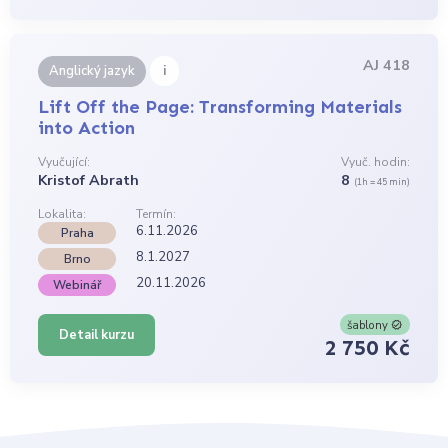
AJ 418
i
Anglický jazyk
Lift Off the Page: Transforming Materials
into Action
Vyučující:
Vyuč. hodin:
Kristof Abrath
8
(1h = 45 min)
Lokalita:
Termín:
6.11.2026
Praha
8.1.2027
Brno
20.11.2026
Webinář
šablony
Detail kurzu
2 750 Kč