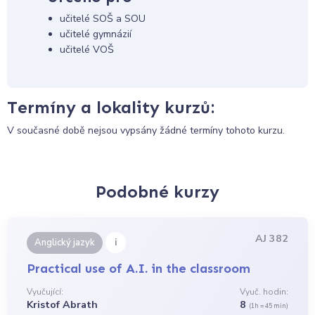
učitelé SOŠ a SOU
učitelé gymnázií
učitelé VOŠ
Termíny a lokality kurzů:
V současné době nejsou vypsány žádné termíny tohoto kurzu.
Podobné kurzy
AJ 382
i
Anglický jazyk
Practical use of A.I. in the classroom
Vyučující:
Vyuč. hodin:
Kristof Abrath
8
(1h = 45 min)