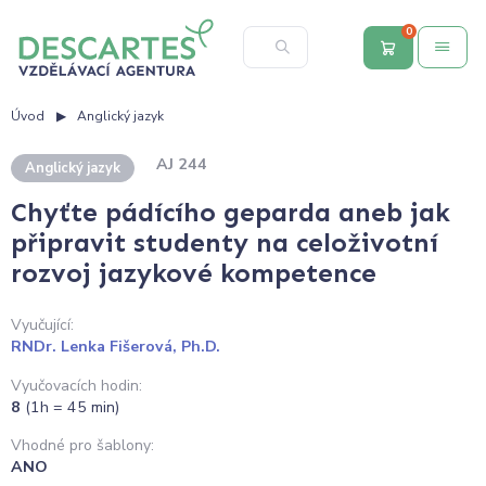
0
Úvod
Anglický jazyk
AJ 244
Anglický jazyk
Chyťte pádícího geparda aneb jak
připravit studenty na celoživotní
rozvoj jazykové kompetence
Vyučující:
RNDr. Lenka Fišerová, Ph.D.
Vyučovacích hodin:
8
(1h = 45 min)
Vhodné pro šablony:
ANO