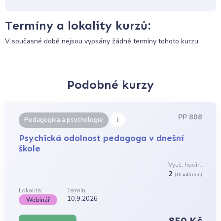
Termíny a lokality kurzů:
V současné době nejsou vypsány žádné termíny tohoto kurzu.
Podobné kurzy
PP 808
i
Pedagogika a psychologie
Psychická odolnost pedagoga v dnešní
škole
Vyuč. hodin:
2
(1h = 45 min)
Lokalita:
Termín:
10.9.2026
Webinář
850 Kč