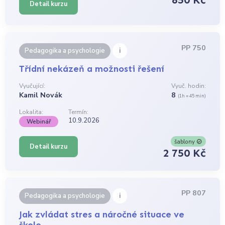
Detail kurzu
PP 750
i
Pedagogika a psychologie
Třídní nekázeň a možnosti řešení
Vyučující:
Vyuč. hodin:
Kamil Novák
8
(1h = 45 min)
Lokalita:
Termín:
10.9.2026
Webinář
šablony
Detail kurzu
2 750 Kč
PP 807
i
Pedagogika a psychologie
Jak zvládat stres a náročné situace ve