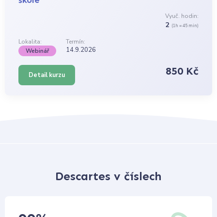
škole
Vyuč. hodin:
2
(1h = 45 min)
Lokalita:
Termín:
14.9.2026
Webinář
850 Kč
Detail kurzu
Descartes v číslech