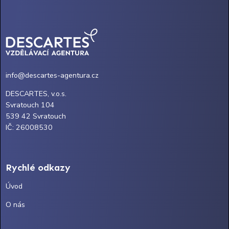
info@descartes-agentura.cz
DESCARTES, v.o.s.
Svratouch 104
539 42 Svratouch
IČ: 26008530
Rychlé odkazy
Úvod
O nás