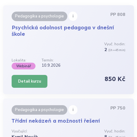
PP 808
i
Pedagogika a psychologie
Psychická odolnost pedagoga v dnešní
škole
Vyuč. hodin:
2
(1h = 45 min)
Lokalita:
Termín:
10.9.2026
Webinář
850 Kč
Detail kurzu
PP 750
i
Pedagogika a psychologie
Třídní nekázeň a možnosti řešení
Vyučující:
Vyuč. hodin:
Kamil Novák
8