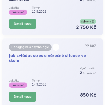
(1h = 45 min)
Lokalita:
Termín:
10.9.2026
Webinář
šablony
Detail kurzu
2 750 Kč
PP 807
i
Pedagogika a psychologie
Jak zvládat stres a náročné situace ve
škole
Vyuč. hodin:
2
(1h = 45 min)
Lokalita:
Termín:
14.9.2026
Webinář
850 Kč
Detail kurzu