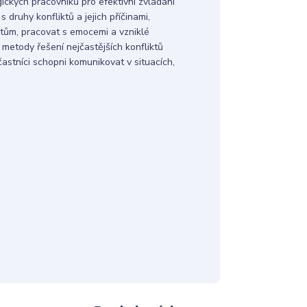
ických pracovníků pro efektivní zvládání
s druhy konfliktů a jejich příčinami,
ktům, pracovat s emocemi a vzniklé
 metody řešení nejčastějších konfliktů
častníci schopni komunikovat v situacích,