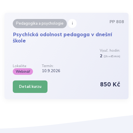
PP 808
i
Pedagogika a psychologie
Psychická odolnost pedagoga v dnešní
škole
Vyuč. hodin:
2
(1h = 45 min)
Lokalita:
Termín:
10.9.2026
Webinář
850 Kč
Detail kurzu