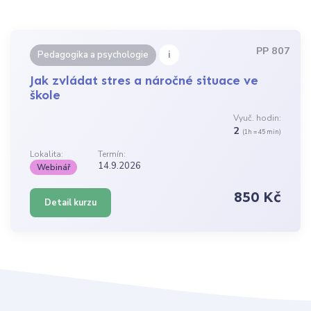
PP 807
i
Pedagogika a psychologie
Jak zvládat stres a náročné situace ve
škole
Vyuč. hodin:
2
(1h = 45 min)
Lokalita:
Termín:
14.9.2026
Webinář
850 Kč
Detail kurzu