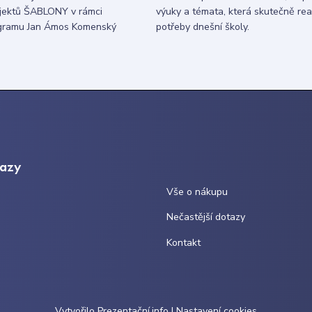
ojektů ŠABLONY v rámci
výuky a témata, která skutečně rea
gramu Jan Ámos Komenský
potřeby dnešní školy.
kazy
Vše o nákupu
Nečastější dotazy
Kontakt
Vytvořilo
Prezentační.info
|
Nastavení cookies