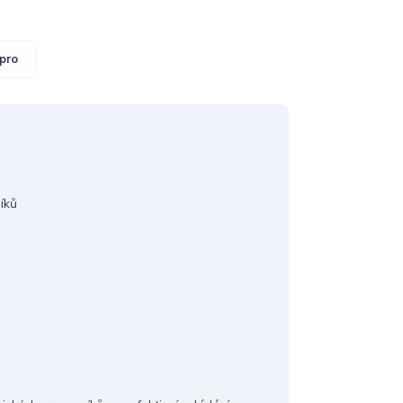
pro
íků