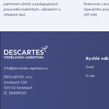
partnerem učitelů a pedagogických
financovat z pr
pracovníků mateřských, základních a
Operačního pro
středních škol.
(OP JAK).
Rychlé od
Úvod
info@descartes-agentura.cz
O nás
DESCARTES, v.o.s.
Svratouch 104
539 42 Svratouch
IČ: 26008530