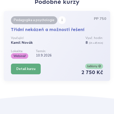
Podobné kurzy
PP 750
i
Pedagogika a psychologie
Třídní nekázeň a možnosti řešení
Vyučující:
Vyuč. hodin:
Kamil Novák
8
(1h = 45 min)
Lokalita:
Termín:
10.9.2026
Webinář
šablony
Detail kurzu
2 750 Kč