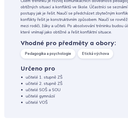
Cílem tréninku je rozvoj komunikačních dovedností pedagog
obtížných situací a konfliktů ve škole. Účastníci se seznámí 
postupy jak je řešit. Naučí se předcházet zbytečným konfli
konflikty řešit je konstruktivním způsobem. Naučí se rovněž
mezi rodiči, žáky a učiteli. Po absolvování tréninku budou ú
které vnímají jako obtížné a řešit konfliktní situace.
Vhodné pro předměty a obory:
Pedagogika a psychologie
Etická výchova
Určeno pro
učitelé 1. stupně ZŠ
učitelé 2. stupně ZŠ
učitelé SOŠ a SOU
učitelé gymnázií
učitelé VOŠ