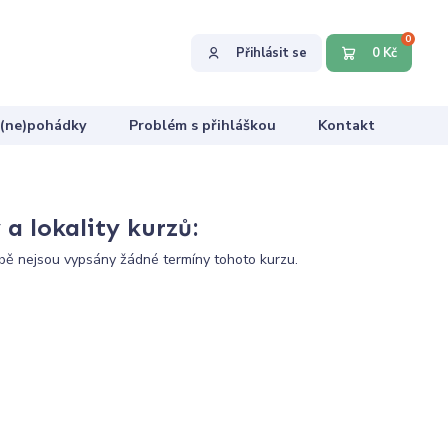
0
Přihlásit se
0 Kč
 (ne)pohádky
Problém s přihláškou
Kontakt
a lokality kurzů:
ě nejsou vypsány žádné termíny tohoto kurzu.