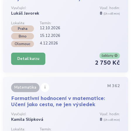
Vyučující:
Vyuč. hodin:
Lukáš Javorek
8
(1h = 45 min)
Lokalita:
Termín:
12.10.2026
Praha
15.12.2026
Brno
4.12.2026
Olomouc
šablony
Detail kurzu
2 750 Kč
M 362
i
Matematika
Formativní hodnocení v matematice:
Učení jako cesta, ne jen výsledek
Vyučující:
Vyuč. hodin:
Kamila Slípková
8
(1h = 45 min)
Lokalita:
Termín: