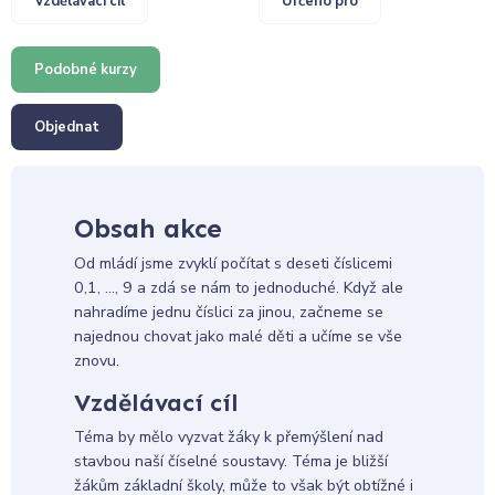
Vzdělávací cíl
Určeno pro
Podobné kurzy
Objednat
Obsah akce
Od mládí jsme zvyklí počítat s deseti číslicemi
0,1, ..., 9 a zdá se nám to jednoduché. Když ale
nahradíme jednu číslici za jinou, začneme se
najednou chovat jako malé děti a učíme se vše
znovu.
Vzdělávací cíl
Téma by mělo vyzvat žáky k přemýšlení nad
stavbou naší číselné soustavy. Téma je bližší
žákům základní školy, může to však být obtížné i