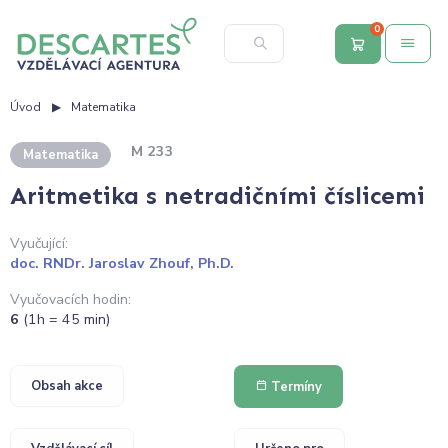
0
Úvod
Matematika
M 233
Matematika
Aritmetika s netradičními číslicemi
Vyučující:
doc. RNDr. Jaroslav Zhouf, Ph.D.
Vyučovacích hodin:
6
(1h = 45 min)
Obsah akce
Termíny