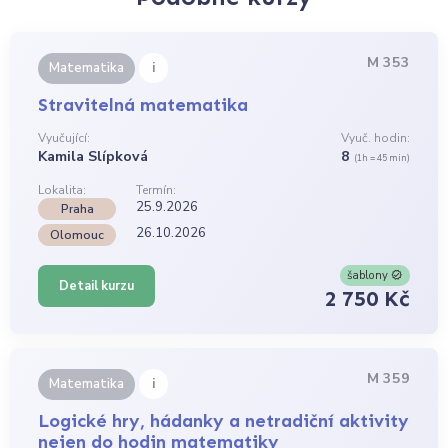
M 353
i
Matematika
Stravitelná matematika
Vyučující:
Vyuč. hodin:
Kamila Slípková
8
(1h = 45 min)
Lokalita:
Termín:
25.9.2026
Praha
26.10.2026
Olomouc
šablony
Detail kurzu
2 750 Kč
M 359
i
Matematika
Logické hry, hádanky a netradiční aktivity
nejen do hodin matematiky