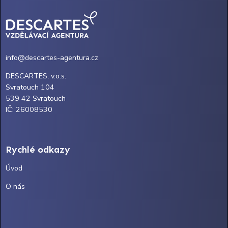
info@descartes-agentura.cz
DESCARTES, v.o.s.
Svratouch 104
539 42 Svratouch
IČ: 26008530
Rychlé odkazy
Úvod
O nás