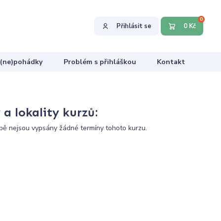
0
Přihlásit se
0 Kč
 (ne)pohádky
Problém s přihláškou
Kontakt
a lokality kurzů:
ě nejsou vypsány žádné termíny tohoto kurzu.