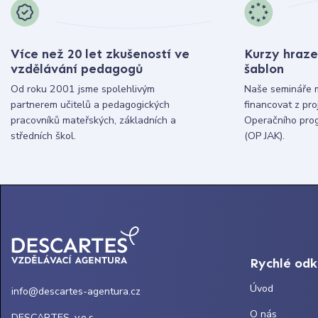
Více než 20 let zkušeností ve
Kurzy hraze
vzdělávání pedagogů
šablon
Od roku 2001 jsme spolehlivým
Naše semináře 
partnerem učitelů a pedagogických
financovat z pr
pracovníků mateřských, základních a
Operačního pro
středních škol.
(OP JAK).
Rychlé od
Úvod
info@descartes-agentura.cz
O nás
DESCARTES, v.o.s.