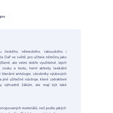
pro
odu českého, německého, rakouského i
le DaF ve světě, pro učitele němčiny jako
ené, ale velmi dobře využitelné. Jejich
vuku a textu, herní aktivity, lexikální
 literární antologie, zásobníky výukových
 jiné užitečné nástroje, které zatraktivní
ny výhradně žákům, ale mají být také
 koncipovaných materiálů, než podle jakých