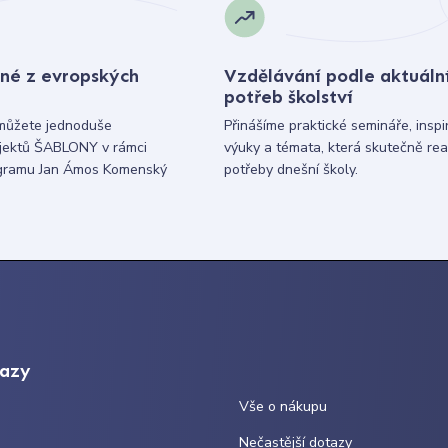
né z evropských
Vzdělávání podle aktuáln
potřeb školství
můžete jednoduše
Přinášíme praktické semináře, inspi
ojektů ŠABLONY v rámci
výuky a témata, která skutečně rea
gramu Jan Ámos Komenský
potřeby dnešní školy.
kazy
Vše o nákupu
Nečastější dotazy