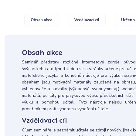
Obsah akce
Vzdělávací cíl
Určeno 
Obsah akce
Seminář představí rozličné internetové zdroje pův
švýcarského a odjinud. Jedná se o stránky určené pro učite
mateřského jazyka a konečně nástroje pro výuku nezamýšl
obsahem jsou motivační materiály založené na obrazu, z
vyhledávače a slovníky (výkladové, synonymní aj.), webové
materiálů, portály pro jazykovou výuku předškolních dětí a
výuku a pomohou učiteli. Tyto nástroje nejsou urče
prostředkem proti syndromu vyhoření učitele.
Vzdělávací cíl
Cílem semináře je seznámit učitele se zdroji nových, jinak