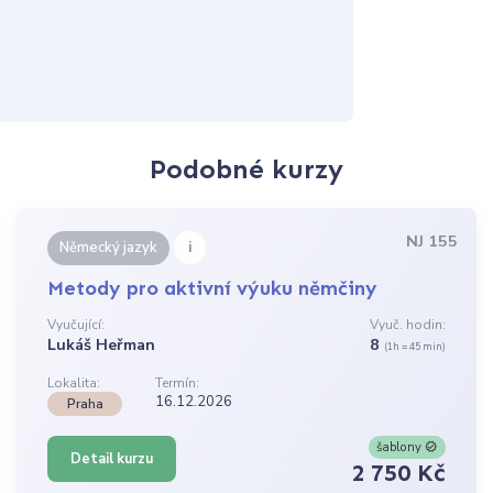
Podobné kurzy
NJ 155
i
Německý jazyk
Metody pro aktivní výuku němčiny
Vyučující:
Vyuč. hodin:
Lukáš Heřman
8
(1h = 45 min)
Lokalita:
Termín:
16.12.2026
Praha
šablony
Detail kurzu
2 750 Kč