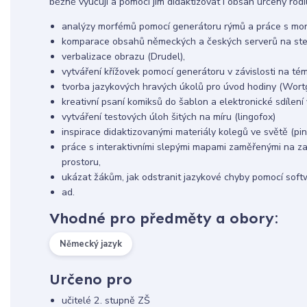
běžně vyučují a pomoci jim didaktizovat i obsah určený rod
analýzy morfémů pomocí generátoru rýmů a práce s morf
komparace obsahů německých a českých serverů na ste
verbalizace obrazu (Drudel),
vytváření křížovek pomocí generátoru v závislosti na té
tvorba jazykových hravých úkolů pro úvod hodiny (Wortg
kreativní psaní komiksů do šablon a elektronické sdílení 
vytváření testových úloh šitých na míru (lingofox)
inspirace didaktizovanými materiály kolegů ve světě (pin
práce s interaktivními slepými mapami zaměřenými na z
prostoru,
ukázat žákům, jak odstranit jazykové chyby pomocí soft
ad.
Vhodné pro předměty a obory:
Německý jazyk
Určeno pro
učitelé 2. stupně ZŠ