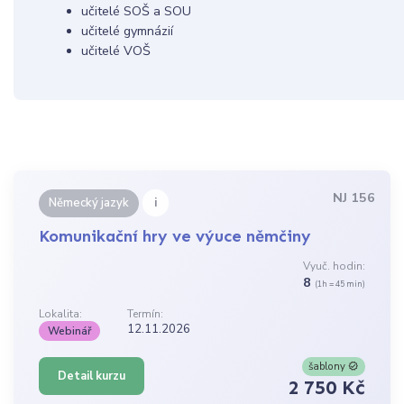
učitelé SOŠ a SOU
učitelé gymnázií
učitelé VOŠ
NJ 156
i
Německý jazyk
Komunikační hry ve výuce němčiny
Vyuč. hodin:
8
(1h = 45 min)
Lokalita:
Termín:
12.11.2026
Webinář
šablony
Detail kurzu
2 750 Kč