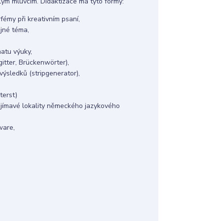
ilým mluvčím. Didaktizace má tyto formy:
émy při kreativním psaní,
jné téma,
matu výuky,
itter, Brückenwörter),
výsledků (stripgenerator),
terst)
ajímavé lokality německého jazykového
ware,