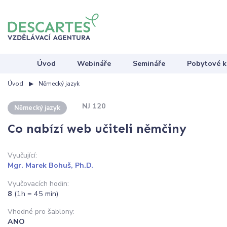
Úvod
Webináře
Semináře
Pobytové k
Úvod
Německý jazyk
NJ 120
Německý jazyk
Co nabízí web učiteli němčiny
Vyučující:
Mgr. Marek Bohuš, Ph.D.
Vyučovacích hodin:
8
(1h = 45 min)
Vhodné pro šablony:
ANO