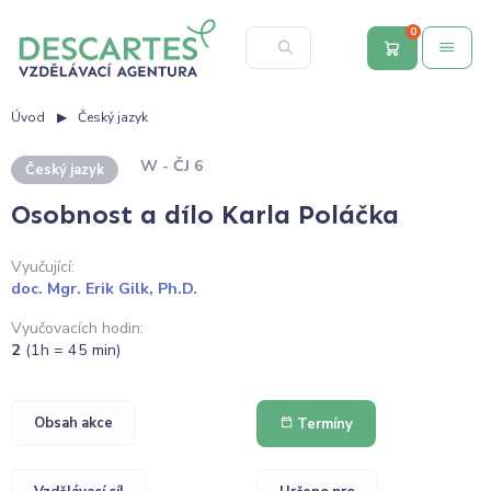
0
Úvod
Český jazyk
W - ČJ 6
Český jazyk
Osobnost a dílo Karla Poláčka
Vyučující:
doc. Mgr. Erik Gilk, Ph.D.
Vyučovacích hodin:
2
(1h = 45 min)
Obsah akce
Termíny