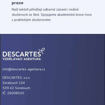
praxe
Naši lektoři přinášejí odborné zázemí i reálné
zkušenosti ze škol. Spojujeme akademické know-how
s praktickými zkušenostmi.
info@descartes-agentura.cz
DESCARTES, v.o.s.
Svratouch 104
539 42 Svratouch
IČ: 26008530