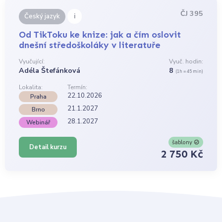
ČJ 395
i
Český jazyk
Od TikToku ke knize: jak a čím oslovit
dnešní středoškoláky v literatuře
Vyučující:
Vyuč. hodin:
Adéla Štefánková
8
(1h = 45 min)
Lokalita:
Termín:
22.10.2026
Praha
21.1.2027
Brno
28.1.2027
Webinář
šablony
Detail kurzu
2 750 Kč