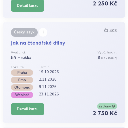
2 250 Kč
Detail kurzu
ČJ 403
i
Český jazyk
Jak na čtenářské dílny
Vyučující:
Vyuč. hodin:
Jiří Hruška
8
(1h = 45 min)
Lokalita:
Termín:
19.10.2026
Praha
2.11.2026
Brno
9.11.2026
Olomouc
23.11.2026
Webinář
šablony
Detail kurzu
2 750 Kč