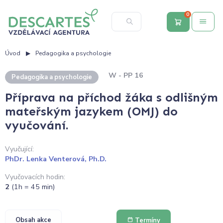
0
Úvod
Pedagogika a psychologie
W - PP 16
Pedagogika a psychologie
Příprava na příchod žáka s odlišným
mateřským jazykem (OMJ) do
vyučování.
Vyučující:
PhDr. Lenka Venterová, Ph.D.
Vyučovacích hodin:
2
(1h = 45 min)
Obsah akce
Termíny