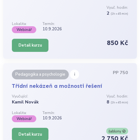
Vyuč. hodin:
2
(1h = 45 min)
Lokalita:
Termín:
10.9.2026
Webinář
850 Kč
Detail kurzu
PP 750
i
Pedagogika a psychologie
Třídní nekázeň a možnosti řešení
Vyučující:
Vyuč. hodin:
Kamil Novák
8
(1h = 45 min)
Lokalita:
Termín:
10.9.2026
Webinář
šablony
Detail kurzu
2 750 Kč