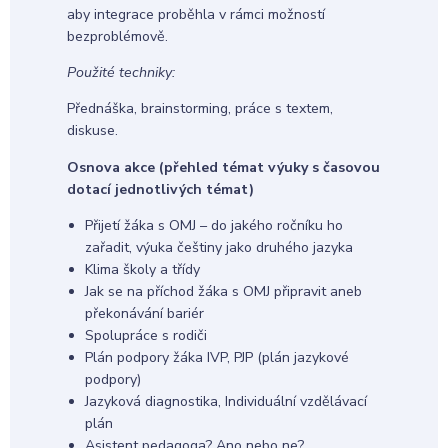
aby integrace proběhla v rámci možností
bezproblémově.
Použité techniky:
Přednáška, brainstorming, práce s textem,
diskuse.
Osnova akce (přehled témat výuky s časovou
dotací jednotlivých témat)
Přijetí žáka s OMJ – do jakého ročníku ho
zařadit, výuka češtiny jako druhého jazyka
Klima školy a třídy
Jak se na příchod žáka s OMJ připravit aneb
překonávání bariér
Spolupráce s rodiči
Plán podpory žáka IVP, PJP (plán jazykové
podpory)
Jazyková diagnostika, Individuální vzdělávací
plán
Asistent pedagoga? Ano nebo ne?