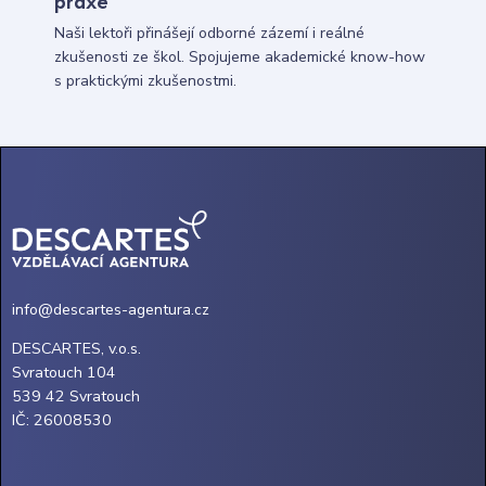
praxe
Naši lektoři přinášejí odborné zázemí i reálné
zkušenosti ze škol. Spojujeme akademické know-how
s praktickými zkušenostmi.
info@descartes-agentura.cz
DESCARTES, v.o.s.
Svratouch 104
539 42 Svratouch
IČ: 26008530