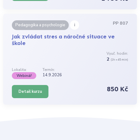
PP 807
i
Pedagogika a psychologie
Jak zvládat stres a náročné situace ve
škole
Vyuč. hodin:
2
(1h = 45 min)
Lokalita:
Termín:
14.9.2026
Webinář
850 Kč
Detail kurzu