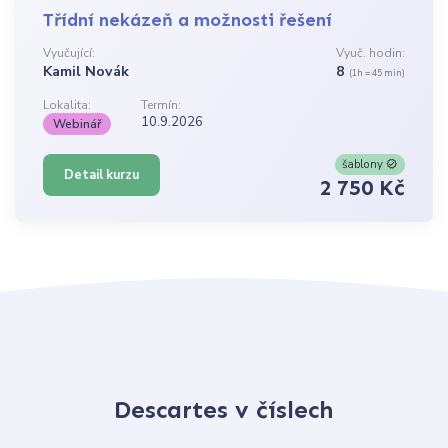
Třídní nekázeň a možnosti řešení
Vyučující:
Vyuč. hodin:
Kamil Novák
8
(1h = 45 min)
Lokalita:
Termín:
10.9.2026
Webinář
šablony
Detail kurzu
2 750 Kč
Descartes v číslech