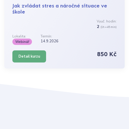
Jak zvládat stres a náročné situace ve
škole
Vyuč. hodin:
2
(1h = 45 min)
Lokalita:
Termín:
14.9.2026
Webinář
850 Kč
Detail kurzu