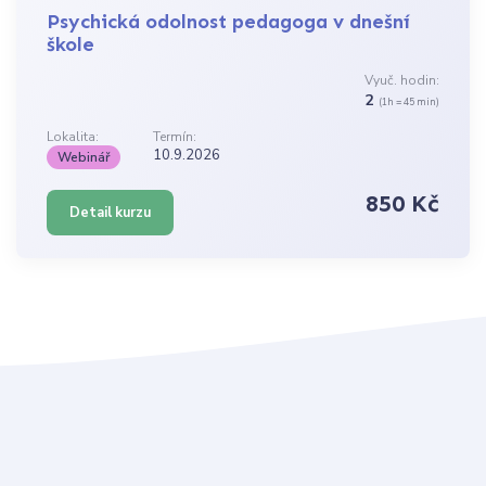
Psychická odolnost pedagoga v dnešní
škole
Vyuč. hodin:
2
(1h = 45 min)
Lokalita:
Termín:
10.9.2026
Webinář
850 Kč
Detail kurzu