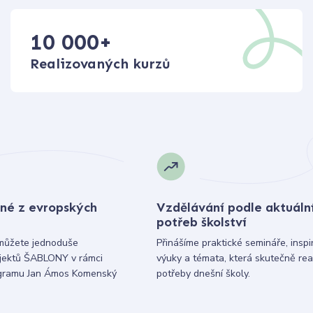
10 000
+
Realizovaných kurzů
né z evropských
Vzdělávání podle aktuáln
potřeb školství
můžete jednoduše
Přinášíme praktické semináře, inspi
ojektů ŠABLONY v rámci
výuky a témata, která skutečně rea
gramu Jan Ámos Komenský
potřeby dnešní školy.