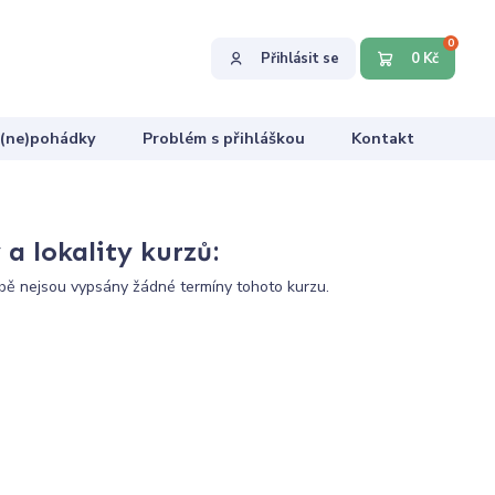
0
Přihlásit se
0 Kč
 (ne)pohádky
Problém s přihláškou
Kontakt
a lokality kurzů:
ě nejsou vypsány žádné termíny tohoto kurzu.