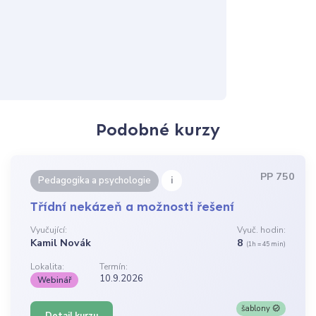
Podobné kurzy
PP 750
i
Pedagogika a psychologie
Třídní nekázeň a možnosti řešení
Vyučující:
Vyuč. hodin:
Kamil Novák
8
(1h = 45 min)
Lokalita:
Termín:
10.9.2026
Webinář
šablony
Detail kurzu