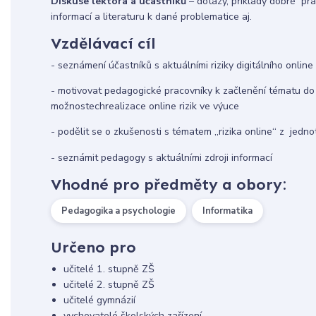
Diskuse lektora a účastníků
– dotazy, příklady dobré pr
informací a literaturu k dané problematice aj.
Vzdělávací cíl
- seznámení účastníků s aktuálními riziky digitálního online 
- motivovat pedagogické pracovníky k začlenění tématu do 
možnostechrealizace online rizik ve výuce
- podělit se o zkušenosti s tématem ,,rizika online‘‘ z jedno
- seznámit pedagogy s aktuálními zdroji informací
Vhodné pro předměty a obory:
Pedagogika a psychologie
Informatika
Určeno pro
učitelé 1. stupně ZŠ
učitelé 2. stupně ZŠ
učitelé gymnázií
vychovatelé školských zařízení