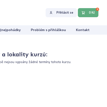
0
Přihlásit se
0 Kč
 (ne)pohádky
Problém s přihláškou
Kontakt
a lokality kurzů:
ě nejsou vypsány žádné termíny tohoto kurzu.