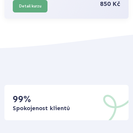
850 Kč
Detail kurzu
99
%
Spokojenost klientů