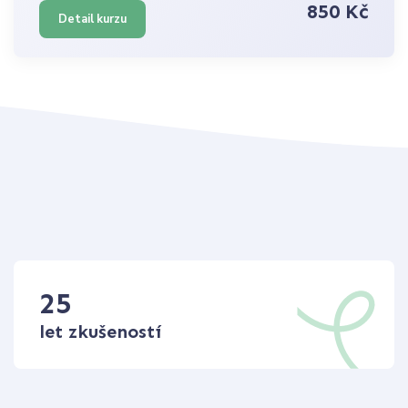
850 Kč
Detail kurzu
25
let zkušeností