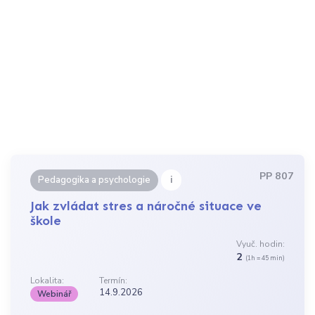
PP 807
i
Pedagogika a psychologie
Jak zvládat stres a náročné situace ve
škole
Vyuč. hodin:
2
(1h = 45 min)
Lokalita:
Termín:
14.9.2026
Webinář