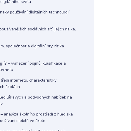
 digitálního světa
znaky používání digitálních technologií
oužívanějších sociálních sítí, jejich rizika,
y, společnost a digitální hry, rizika
ií? –
vymezení pojmů, klasifikace a
nternetu
tředí internetu, charakteristiky
ých školách
led lákavých a podvodných nabídek na
áv
 –
analýza školního prostředí z hlediska
používání mobilů ve škole