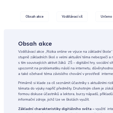
Obsah akce
Vzdělávací cíl
Určeno 
Obsah akce
Vzdělávací akce ,,Rizika online ve výuce na základní škole‘
stupně základních škol o velmi aktuální téma nebezpečí a ri
s tím souvisejících aktivit žáků ZŠ – digitální hry, sociální
upozornit na problematiku násilí na internetu, důvěryhodno
a také ožehavé téma závislého chování v prostředí interne
Primárně si klade za cíl seznámit účastníky s aktuálními ri
témata do výuky napříč předměty. Druhotným cílem je získá
formou diskuse účastníků a lektora, burzy nápadů, příklad
informační zdroje, jichž lze ve školách využít.
Základní charakteristiky digitálního světa –
využití int