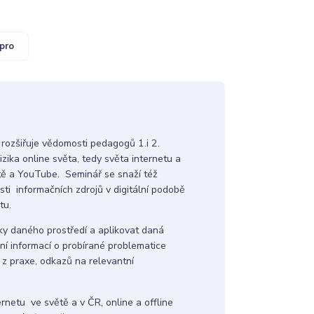
pro
‘ rozšiřuje vědomosti pedagogů 1.i 2.
zika online světa, tedy světa internetu a
 sítě a YouTube. Seminář se snaží též
sti informačních zdrojů v digitální podobě
tu.
ziky daného prostředí a aplikovat daná
ní informací o probírané problematice
ů z praxe, odkazů na relevantní
ernetu ve světě a v ČR, online a offline