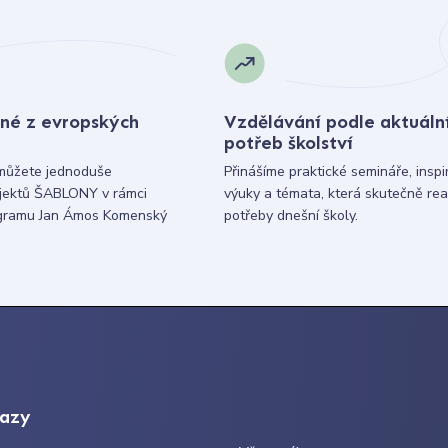
né z evropských
Vzdělávání podle aktuáln
potřeb školství
můžete jednoduše
Přinášíme praktické semináře, inspi
ojektů ŠABLONY v rámci
výuky a témata, která skutečně rea
gramu Jan Ámos Komenský
potřeby dnešní školy.
kazy