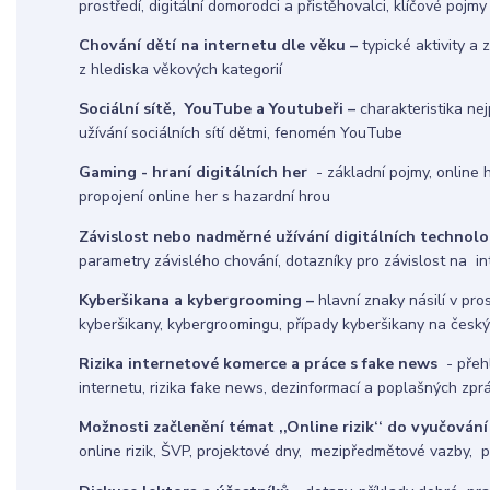
prostředí, digitální domorodci a přistěhovalci, klíčové pojmy
Chování dětí na internetu dle věku –
typické aktivity a 
z hlediska věkových kategorií
Sociální sítě, YouTube a Youtubeři –
charakteristika nejp
užívání sociálních sítí dětmi, fenomén YouTube
Gaming - hraní digitálních her
- základní pojmy, online hr
propojení online her s hazardní hrou
Závislost nebo nadměrné užívání digitálních technolog
parametry závislého chování, dotazníky pro závislost na i
Kyberšikana a kybergrooming –
hlavní znaky násilí v pros
kyberšikany, kybergroomingu, případy kyberšikany na česk
Rizika internetové komerce a práce s fake news
- přeh
internetu, rizika fake news, dezinformací a poplašných zpr
Možnosti začlenění témat ,,Online rizik‘‘ do vyučování
online rizik, ŠVP, projektové dny, mezipředmětové vazby, 