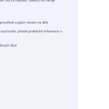
axe
,
burza nápadů, odkazy na zdroje
prostředí a jejich vlivem na děti
vyučování, předat praktické informace o
tlivých škol