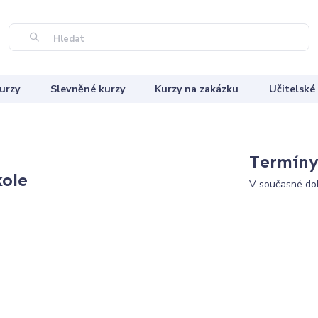
Hledat
urzy
Slevněné kurzy
Kurzy na zakázku
Učitelské
Termíny 
kole
V současné dob