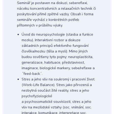
Seminář je postaven na diskuzi, sebereflexi,
nácviku koncentrativních a relaxačních technik či
poskytování přímé zpětné vazby. Obsah i forma
semináře vychází z konkrétních potřeb
přítomných v průběhu výuky.
Úvod do neuropsychologie (stavba a funkce
mozku). Interaktivní rozbor a diskuze
základních principů efektivního fungování
člověka/mozku (těla a mysli). Mimo jiných
budou osvětleny tyto pojmy: neuroplasticita,
generalizace, habituace, představivost,
imaginace, biologické markery, sebe/reflexe a
´feed-back´.
Stres a jeho vliv na soukromý i pracovní život
(Work-Life Balance). Stres jako přirozená a
nezbytná součást žité reality, stres a jeho
psychofyziologické
a psychosomatické souvislosti, stres a jeho
vliv na mezilidské vztahy (soc. vnímání, soc.
interakce, komunikace, interpretace soc.