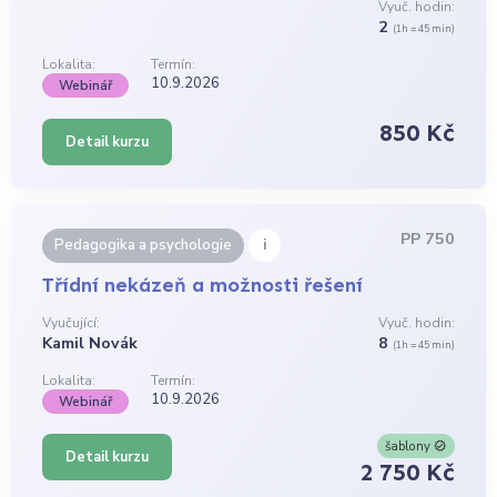
Vyuč. hodin:
2
(1h = 45 min)
Lokalita:
Termín:
10.9.2026
Webinář
850 Kč
Detail kurzu
PP 750
i
Pedagogika a psychologie
Třídní nekázeň a možnosti řešení
Vyučující:
Vyuč. hodin:
Kamil Novák
8
(1h = 45 min)
Lokalita:
Termín:
10.9.2026
Webinář
šablony
Detail kurzu
2 750 Kč