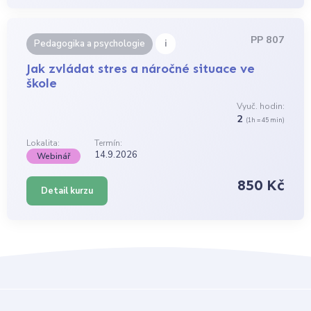
PP 807
i
Pedagogika a psychologie
Jak zvládat stres a náročné situace ve
škole
Vyuč. hodin:
2
(1h = 45 min)
Lokalita:
Termín:
14.9.2026
Webinář
850 Kč
Detail kurzu