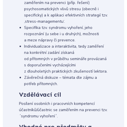
zaměřením na prevenci (příp. řešení)
psychosomatických vlivů stresu (obecně i
specificky) a k aplikaci efektivních strategií tzv.
,stress-managementu‘.
Specifika tzv. syndromu vyhoření, jeho
rozpoznání (u sebe i u druhých), možnosti
a meze nápravy či prevence.
Individualizace a interaktivita, tedy zaměření
na konkrétní zadání získaná
od přítomných v průběhu semináře provázaná
s doporučeními vycházejícími
z dlouholetých praktických zkušeností lektora.
Závěrečná diskuze – témata dle zájmu a
potřeb přítomných.
Vzdělávací cíl
Posílení osobních i pracovních kompetencí
účastníků/účastnic se zaměřením na prevenci tzv.
´syndromu vyhoření´.
Vhodné pro předměty a