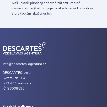
Naši lektoři přinášejí odborné zázemí i reálné
zkušenosti ze škol. Spojujeme akademické know-how
s praktickými zkušenostmi.
info@descartes-agentura.cz
DESCARTES, v.o.s.
Svratouch 104
539 42 Svratouch
IČ: 26008530