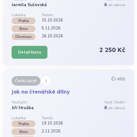
Jarmila Sulovská
6
(1h = 45 min)
Lokalita:
Termín:
15.10.2026
Praha
5.11.2026
Brno
26.10.2026
Olomouc
2 250 Kč
Detail kurzu
ČJ 403
i
Český jazyk
Jak na čtenářské dílny
Vyučující:
Vyuč. hodin:
Jiří Hruška
8
(1h = 45 min)
Lokalita:
Termín:
19.10.2026
Praha
2.11.2026
Brno