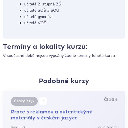
učitelé 2. stupně ZŠ
učitelé SOŠ a SOU
učitelé gymnázií
učitelé VOŠ
Termíny a lokality kurzů:
V současné době nejsou vypsány žádné termíny tohoto kurzu.
Podobné kurzy
ČJ 394
i
Český jazyk
Práce s reklamou a autentickými
materiály v českém jazyce
Vyučující:
Vyuč. hodin: