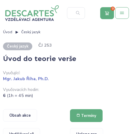
0
Úvod
Český jazyk
ČJ 253
Český jazyk
Úvod do teorie verše
Vyučující:
Mgr. Jakub Říha, Ph.D.
Vyučovacích hodin:
6
(1h = 45 min)
Obsah akce
Termíny