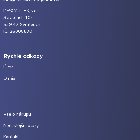
DESCARTES, v.o.s.
Svratouch 104
539 42 Svratouch
IČ: 26008530
Rychlé odkazy
Úvod
O nás
Vše o nákupu
Nečastější dotazy
Kontakt