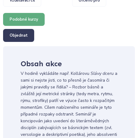
Vzdělávací cíl
Určeno pro
Podobné kurzy
Objednat
Obsah akce
V hodině vykládáte např. Kollárovu
Slávy dceru
a
sami si nejste jisti, co to přesně je časomíra či
jakými pravidly se řídila? – Rozbor básně a
zvláště její metrické stránky (tedy metra, rytmu,
rýmu, strofiky) patří ve výuce často k rozpačitým
momentům. Cílem nabízeného semináře je tyto
případné rozpaky odstranit. Seminář je
koncipován jako uvedení do literárněvědných
disciplín zabývajících se básnickým textem (zvl.
versologie a deskriptivní poetika), jeho absolventi