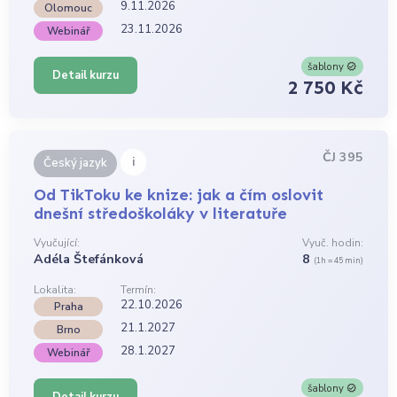
9.11.2026
Olomouc
23.11.2026
Webinář
šablony
Detail kurzu
2 750 Kč
ČJ 395
i
Český jazyk
Od TikToku ke knize: jak a čím oslovit
dnešní středoškoláky v literatuře
Vyučující:
Vyuč. hodin:
Adéla Štefánková
8
(1h = 45 min)
Lokalita:
Termín:
22.10.2026
Praha
21.1.2027
Brno
28.1.2027
Webinář
šablony
Detail kurzu