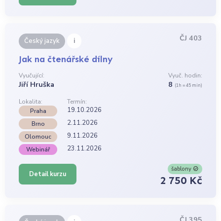
ČJ 403
i
Český jazyk
Jak na čtenářské dílny
Vyučující:
Vyuč. hodin:
Jiří Hruška
8
(1h = 45 min)
Lokalita:
Termín:
19.10.2026
Praha
2.11.2026
Brno
9.11.2026
Olomouc
23.11.2026
Webinář
šablony
Detail kurzu
2 750 Kč
ČJ 395