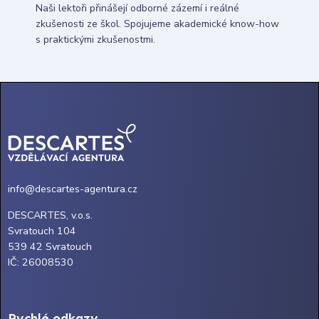
Naši lektoři přinášejí odborné zázemí i reálné
zkušenosti ze škol. Spojujeme akademické know-how
s praktickými zkušenostmi.
info@descartes-agentura.cz
DESCARTES, v.o.s.
Svratouch 104
539 42 Svratouch
IČ: 26008530
Rychlé odkazy