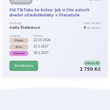
i
Český jazyk
Od TikToku ke knize: jak a čím oslovit
dnešní středoškoláky v literatuře
Vyučující:
Vyuč. hodin:
Adéla Štefánková
8
(1h = 45 min)
Lokalita:
Termín:
22.10.2026
Praha
21.1.2027
Brno
28.1.2027
Webinář
šablony
Detail kurzu
2 750 Kč