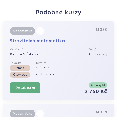
Podobné kurzy
M 353
i
Matematika
Stravitelná matematika
Vyučující:
Vyuč. hodin:
Kamila Slípková
8
(1h = 45 min)
Lokalita:
Termín:
25.9.2026
Praha
26.10.2026
Olomouc
šablony
Detail kurzu
2 750 Kč
M 359
i
Matematika