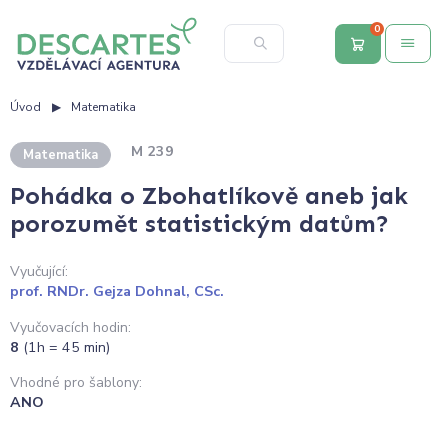
0
Úvod
Matematika
M 239
Matematika
Pohádka o Zbohatlíkově aneb jak
porozumět statistickým datům?
Vyučující:
prof. RNDr. Gejza Dohnal, CSc.
Vyučovacích hodin:
8
(1h = 45 min)
Vhodné pro šablony:
ANO