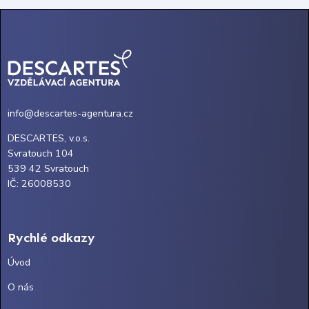
info@descartes-agentura.cz
DESCARTES, v.o.s.
Svratouch 104
539 42 Svratouch
IČ: 26008530
Rychlé odkazy
Úvod
O nás