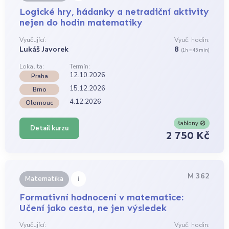
Logické hry, hádanky a netradiční aktivity
nejen do hodin matematiky
Vyučující:
Vyuč. hodin:
Lukáš Javorek
8
(1h = 45 min)
Lokalita:
Termín:
12.10.2026
Praha
15.12.2026
Brno
4.12.2026
Olomouc
šablony
Detail kurzu
2 750 Kč
M 362
i
Matematika
Formativní hodnocení v matematice:
Učení jako cesta, ne jen výsledek
Vyučující:
Vyuč. hodin: