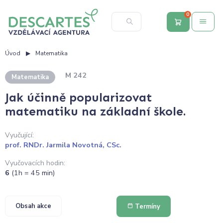
0
Úvod
Matematika
M 242
Matematika
Jak účinně popularizovat
matematiku na základní škole.
Vyučující:
prof. RNDr. Jarmila Novotná, CSc.
Vyučovacích hodin:
6
(1h = 45 min)
Obsah akce
Termíny