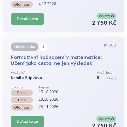
4.12.2026
Olomouc
šablony
Detail kurzu
2 750 Kč
M 362
i
Matematika
Formativní hodnocení v matematice:
Učení jako cesta, ne jen výsledek
Vyučující:
Vyuč. hodin:
Kamila Slípková
8
(1h = 45 min)
Lokalita:
Termín:
15.10.2026
Praha
19.10.2026
Brno
25.11.2026
Olomouc
šablony
Detail kurzu
2 750 Kč