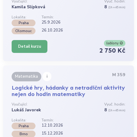
Vyučující:
Vyuč. hodin:
Kamila Slípková
8
(1h = 45 min)
Lokalita:
Termín:
25.9.2026
Praha
26.10.2026
Olomouc
šablony
Detail kurzu
2 750 Kč
M 359
i
Matematika
Logické hry, hádanky a netradiční aktivity
nejen do hodin matematiky
Vyučující:
Vyuč. hodin:
Lukáš Javorek
8
(1h = 45 min)
Lokalita:
Termín:
12.10.2026
Praha
15.12.2026
Brno