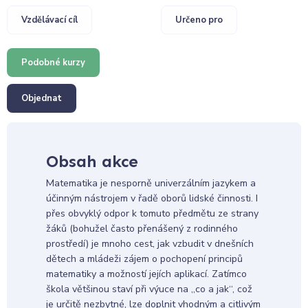
Vzdělávací cíl
Určeno pro
Podobné kurzy
Objednat
Obsah akce
Matematika je nesporně univerzálním jazykem a
účinným nástrojem v řadě oborů lidské činnosti. I
přes obvyklý odpor k tomuto předmětu ze strany
žáků (bohužel často přenášený z rodinného
prostředí) je mnoho cest, jak vzbudit v dnešních
dětech a mládeži zájem o pochopení principů
matematiky a možností jejích aplikací. Zatímco
škola většinou staví při výuce na „co a jak“, což
je určitě nezbytné, lze doplnit vhodným a citlivým