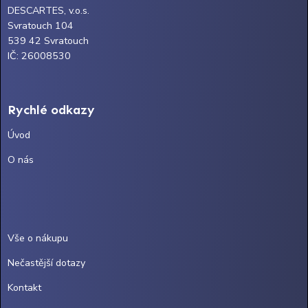
DESCARTES, v.o.s.
Svratouch 104
539 42 Svratouch
IČ: 26008530
Rychlé odkazy
Úvod
O nás
Vše o nákupu
Nečastější dotazy
Kontakt