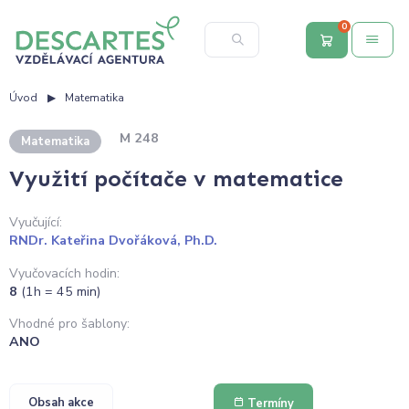
0
Úvod
Matematika
M 248
Matematika
Využití počítače v matematice
Vyučující:
RNDr. Kateřina Dvořáková, Ph.D.
Vyučovacích hodin:
8
(1h = 45 min)
Vhodné pro šablony:
ANO
Obsah akce
Termíny