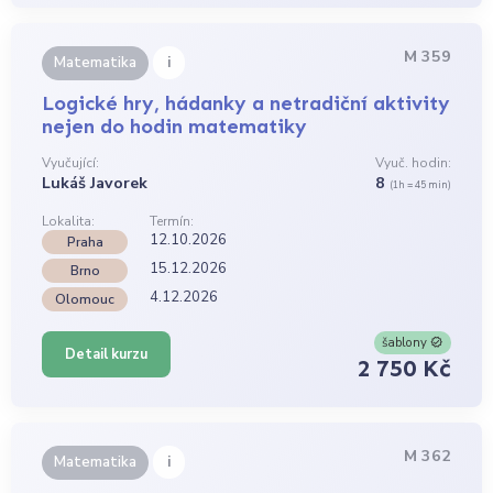
M 359
i
Matematika
Logické hry, hádanky a netradiční aktivity
nejen do hodin matematiky
Vyučující:
Vyuč. hodin:
Lukáš Javorek
8
(1h = 45 min)
Lokalita:
Termín:
12.10.2026
Praha
15.12.2026
Brno
4.12.2026
Olomouc
šablony
Detail kurzu
2 750 Kč
M 362
i
Matematika