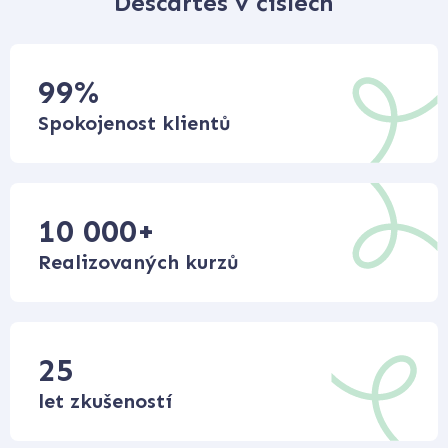
Descartes v číslech
99
%
Spokojenost klientů
10 000
+
Realizovaných kurzů
25
let zkušeností