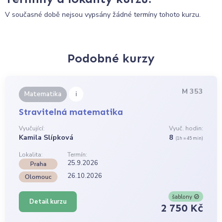
V současné době nejsou vypsány žádné termíny tohoto kurzu.
Podobné kurzy
M 353
i
Matematika
Stravitelná matematika
Vyučující:
Vyuč. hodin:
Kamila Slípková
8
(1h = 45 min)
Lokalita:
Termín:
25.9.2026
Praha
26.10.2026
Olomouc
šablony
Detail kurzu
2 750 Kč