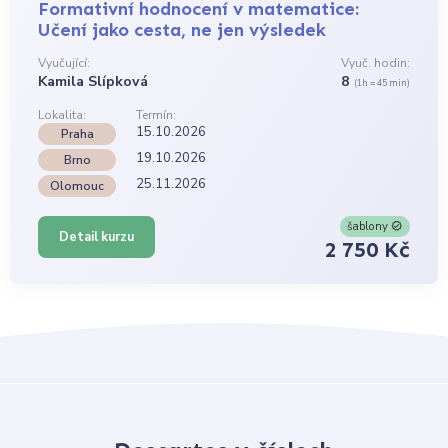
Formativní hodnocení v matematice:
Učení jako cesta, ne jen výsledek
Vyučující:
Vyuč. hodin:
Kamila Slípková
8
(1h = 45 min)
Lokalita:
Termín:
15.10.2026
Praha
19.10.2026
Brno
25.11.2026
Olomouc
šablony
Detail kurzu
2 750 Kč