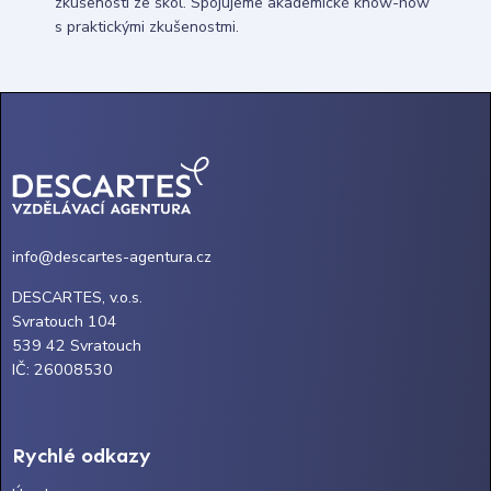
zkušenosti ze škol. Spojujeme akademické know-how
s praktickými zkušenostmi.
info@descartes-agentura.cz
DESCARTES, v.o.s.
Svratouch 104
539 42 Svratouch
IČ: 26008530
Rychlé odkazy