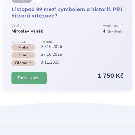
Listopad 89 mezi symbolem a historií. Píší
historii vítězové?
Vyučující:
Vyuč. hodin:
Miroslav Vaněk
4
(1h = 45 min)
Lokalita:
Termín:
20.10.2026
Praha
27.10.2026
Brno
3.11.2026
Olomouc
1 750 Kč
Detail kurzu