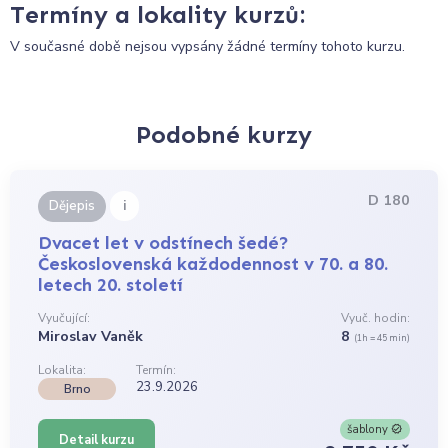
Termíny a lokality kurzů:
V současné době nejsou vypsány žádné termíny tohoto kurzu.
Podobné kurzy
D 180
i
Dějepis
Dvacet let v odstínech šedé?
Československá každodennost v 70. a 80.
letech 20. století
Vyučující:
Vyuč. hodin:
Miroslav Vaněk
8
(1h = 45 min)
Lokalita:
Termín:
23.9.2026
Brno
šablony
Detail kurzu