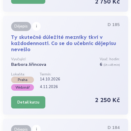
2 750 Kč
D 185
i
Dějepis
Ty skutečně důležité mezníky tkví v
každodennosti. Co se do učebnic dějepisu
nevešlo
Vyučující:
Vyuč. hodin:
Barbora Jiřincova
6
(1h = 45 min)
Lokalita:
Termín:
14.10.2026
Praha
4.11.2026
Webinář
2 250 Kč
Detail kurzu
D 184
i
Dějepis