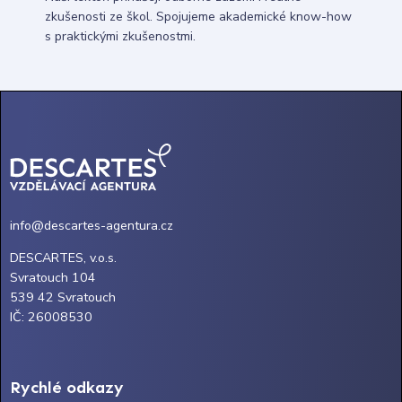
zkušenosti ze škol. Spojujeme akademické know-how
s praktickými zkušenostmi.
info@descartes-agentura.cz
DESCARTES, v.o.s.
Svratouch 104
539 42 Svratouch
IČ: 26008530
Rychlé odkazy