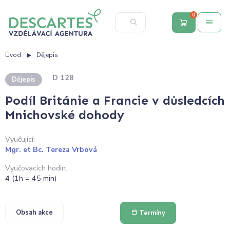
0
Úvod
Dějepis
D 128
Dějepis
Podíl Británie a Francie v důsledcích
Mnichovské dohody
Vyučující:
Mgr. et Bc. Tereza Vrbová
Vyučovacích hodin:
4
(1h = 45 min)
Obsah akce
Termíny