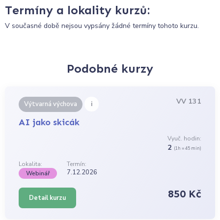
Termíny a lokality kurzů:
V současné době nejsou vypsány žádné termíny tohoto kurzu.
Podobné kurzy
VV 131
i
Výtvarná výchova
AI jako skicák
Vyuč. hodin:
2
(1h = 45 min)
Lokalita:
Termín:
7.12.2026
Webinář
850 Kč
Detail kurzu