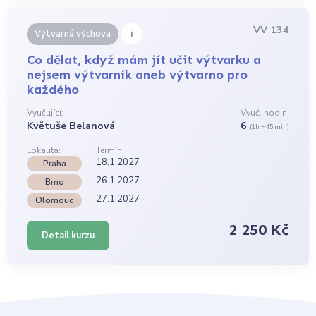
VV 134
i
Výtvarná výchova
Co dělat, když mám jít učit výtvarku a
nejsem výtvarník aneb výtvarno pro
každého
Vyučující:
Vyuč. hodin:
Květuše Belanová
6
(1h = 45 min)
Lokalita:
Termín:
18.1.2027
Praha
26.1.2027
Brno
27.1.2027
Olomouc
2 250 Kč
Detail kurzu