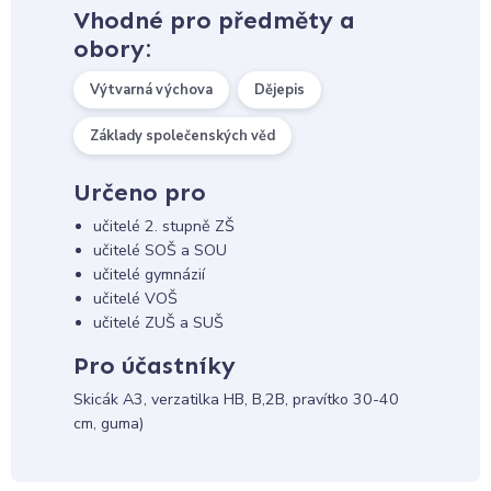
Vhodné pro předměty a
obory:
Výtvarná výchova
Dějepis
Základy společenských věd
Určeno pro
učitelé 2. stupně ZŠ
učitelé SOŠ a SOU
učitelé gymnázií
učitelé VOŠ
učitelé ZUŠ a SUŠ
Pro účastníky
Skicák A3, verzatilka HB, B,2B, pravítko 30-40
cm, guma)