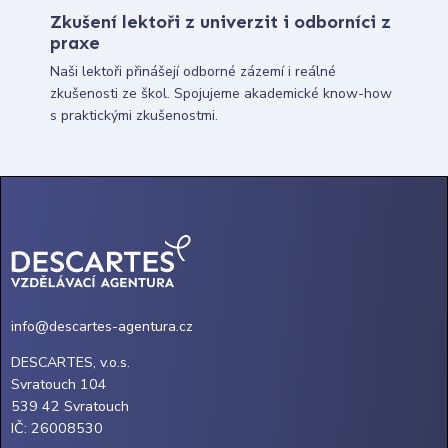
Zkušení lektoři z univerzit i odborníci z
praxe
Naši lektoři přinášejí odborné zázemí i reálné
zkušenosti ze škol. Spojujeme akademické know-how
s praktickými zkušenostmi.
info@descartes-agentura.cz
DESCARTES, v.o.s.
Svratouch 104
539 42 Svratouch
IČ: 26008530