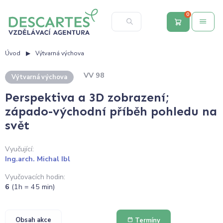
0
Úvod
Výtvarná výchova
VV 98
Výtvarná výchova
Perspektiva a 3D zobrazení;
západo-východní příběh pohledu na
svět
Vyučující:
Ing.arch. Michal Ibl
Vyučovacích hodin:
6
(1h = 45 min)
Obsah akce
Termíny