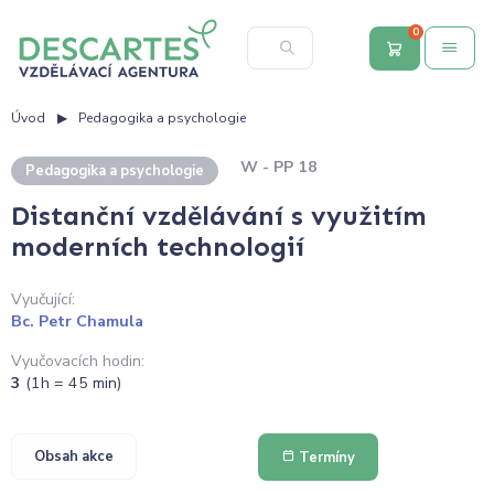
0
Úvod
Pedagogika a psychologie
W - PP 18
Pedagogika a psychologie
Distanční vzdělávání s využitím
moderních technologií
Vyučující:
Bc. Petr Chamula
Vyučovacích hodin:
3
(1h = 45 min)
Obsah akce
Termíny