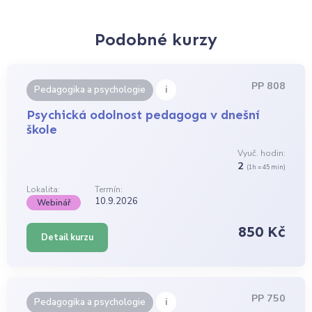
Podobné kurzy
PP 808
i
Pedagogika a psychologie
Psychická odolnost pedagoga v dnešní
škole
Vyuč. hodin:
2
(1h = 45 min)
Lokalita:
Termín:
10.9.2026
Webinář
850 Kč
Detail kurzu
PP 750
i
Pedagogika a psychologie