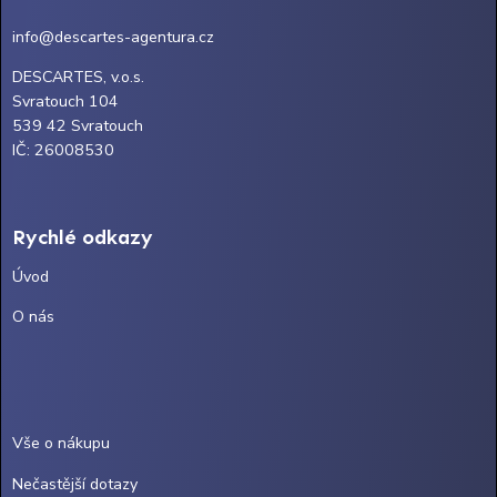
info@descartes-agentura.cz
DESCARTES, v.o.s.
Svratouch 104
539 42 Svratouch
IČ: 26008530
Rychlé odkazy
Úvod
O nás
Vše o nákupu
Nečastější dotazy