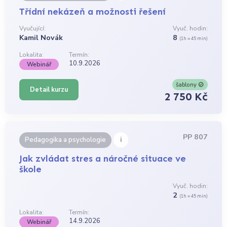
Třídní nekázeň a možnosti řešení
Vyučující:
Vyuč. hodin:
Kamil Novák
8
(1h = 45 min)
Lokalita:
Termín:
10.9.2026
Webinář
šablony
Detail kurzu
2 750 Kč
PP 807
i
Pedagogika a psychologie
Jak zvládat stres a náročné situace ve
škole
Vyuč. hodin:
2
(1h = 45 min)
Lokalita:
Termín:
14.9.2026
Webinář