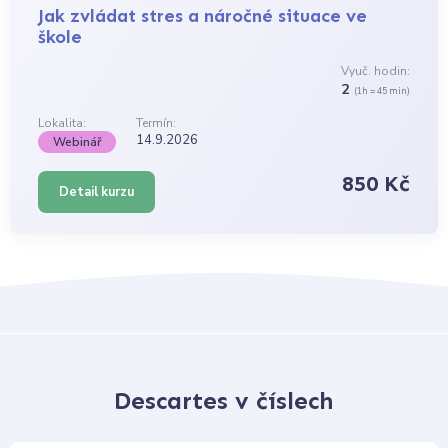
Jak zvládat stres a náročné situace ve
škole
Vyuč. hodin:
2
(1h = 45 min)
Lokalita:
Termín:
14.9.2026
Webinář
850 Kč
Detail kurzu
Descartes v číslech