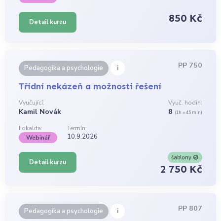
850 Kč
Detail kurzu
PP 750
i
Pedagogika a psychologie
Třídní nekázeň a možnosti řešení
Vyučující:
Vyuč. hodin:
Kamil Novák
8
(1h = 45 min)
Lokalita:
Termín:
10.9.2026
Webinář
šablony
Detail kurzu
2 750 Kč
PP 807
i
Pedagogika a psychologie