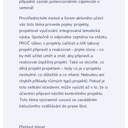
případně zaslán potencionálním zájemcům o
seminář.
Prostřednictvím metod a forem aktivního učení
vás toto téma provede pojmy: projekty,
projektové vyučování, integrovaná tematická
výuka. Společně si odpovíme zejména na otázku
PROČ vůbec s projekty začínat a JAK takový
projekt připravit a realizovat – jinými slovy – co
by měl učitel umět a znát, aby připravil a
realizoval úspěšný projekt. Také se dozvíte, co
dělá projekt projektem – tedy co je v projektu
nezbytné, co důležité a co vítané. Nebudou ani
chybět příklady různých typů projektů. Pokud je
toto setkání vícedenní, může vyústit až v to, že si
účastníci připraví nástřel konkrétního projektu.
Toto téma významně souvisí se zaváděním
inkluzívního vzdělávání do praxe škol.
Přehled témat: