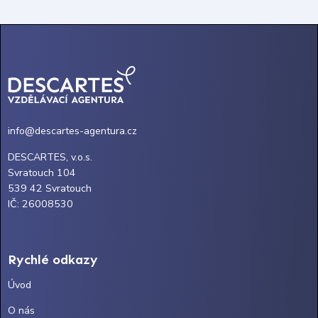
info@descartes-agentura.cz
DESCARTES, v.o.s.
Svratouch 104
539 42 Svratouch
IČ: 26008530
Rychlé odkazy
Úvod
O nás