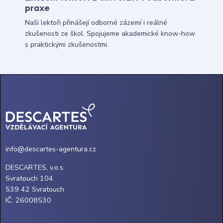
praxe
Naši lektoři přinášejí odborné zázemí i reálné
zkušenosti ze škol. Spojujeme akademické know-how
s praktickými zkušenostmi.
info@descartes-agentura.cz
DESCARTES, v.o.s.
Svratouch 104
539 42 Svratouch
IČ: 26008530