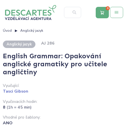
0
Úvod
Anglický jazyk
AJ 286
Anglický jazyk
English Grammar: Opakování
anglické gramatiky pro učitele
angličtiny
Vyučující:
Tasci Gibson
Vyučovacích hodin:
8
(1h = 45 min)
Vhodné pro šablony:
ANO