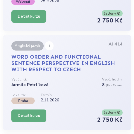
25.9.2026
Webinář
šablony
Detail kurzu
2 750 Kč
AJ 414
i
Anglický jazyk
WORD ORDER AND FUNCTIONAL
SENTENCE PERSPECTIVE IN ENGLISH
WITH RESPECT TO CZECH
Vyučující:
Vyuč. hodin:
Jarmila Petrlíková
8
(1h = 45 min)
Lokalita:
Termín:
2.11.2026
Praha
šablony
Detail kurzu
2 750 Kč