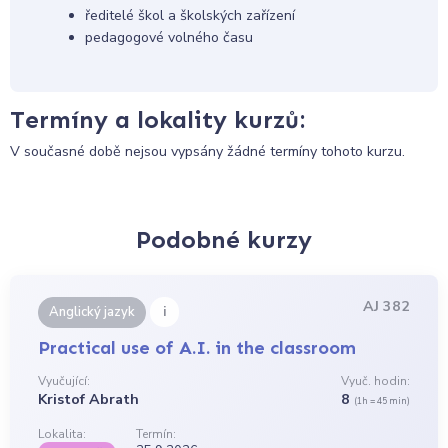
ředitelé škol a školských zařízení
pedagogové volného času
Termíny a lokality kurzů:
V současné době nejsou vypsány žádné termíny tohoto kurzu.
Podobné kurzy
AJ 382
i
Anglický jazyk
Practical use of A.I. in the classroom
Vyučující:
Vyuč. hodin:
Kristof Abrath
8
(1h = 45 min)
Lokalita:
Termín: