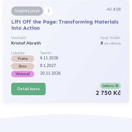
AJ 418
i
Anglický jazyk
Lift Off the Page: Transforming Materials
into Action
Vyučující:
Vyuč. hodin:
Kristof Abrath
8
(1h = 45 min)
Lokalita:
Termín:
6.11.2026
Praha
8.1.2027
Brno
20.11.2026
Webinář
šablony
Detail kurzu
2 750 Kč