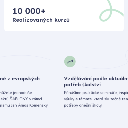
10 000
+
Realizovaných kurzů
né z evropských
Vzdělávání podle aktuáln
potřeb školství
můžete jednoduše
Přinášíme praktické semináře, inspi
ojektů ŠABLONY v rámci
výuky a témata, která skutečně rea
gramu Jan Ámos Komenský
potřeby dnešní školy.