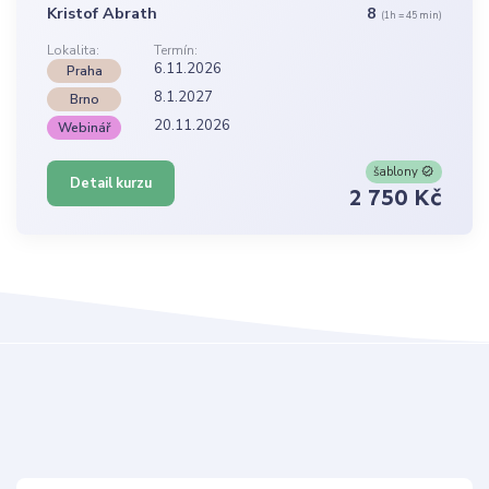
Kristof Abrath
8
(1h = 45 min)
Lokalita:
Termín:
6.11.2026
Praha
8.1.2027
Brno
20.11.2026
Webinář
šablony
Detail kurzu
2 750 Kč