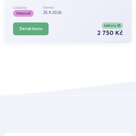
Lokalita:
Termín:
25.9.2026
Webinář
šablony
Detail kurzu
2 750 Kč