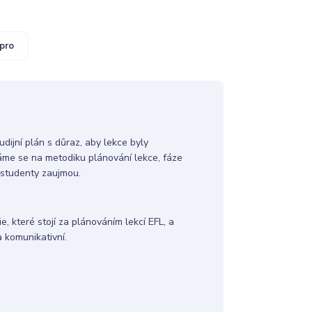
pro
dijní plán s důraz, aby lekce byly
áme se na metodiku plánování lekce, fáze
é studenty zaujmou.
ie, které stojí za plánováním lekcí EFL, a
a komunikativní.