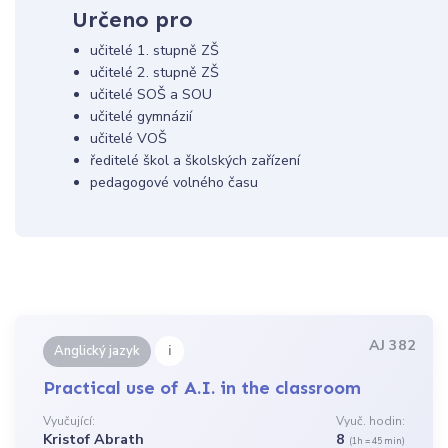
Určeno pro
učitelé 1. stupně ZŠ
učitelé 2. stupně ZŠ
učitelé SOŠ a SOU
učitelé gymnázií
učitelé VOŠ
ředitelé škol a školských zařízení
pedagogové volného času
AJ 382
i
Anglický jazyk
Practical use of A.I. in the classroom
Vyučující:
Vyuč. hodin:
Kristof Abrath
8
(1h = 45 min)