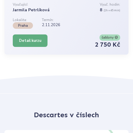
Vyučující:
Vyuč. hodin:
Jarmila Petrlíková
8
(1h = 45 min)
Lokalita:
Termín:
2.11.2026
Praha
šablony
Detail kurzu
2 750 Kč
Descartes v číslech