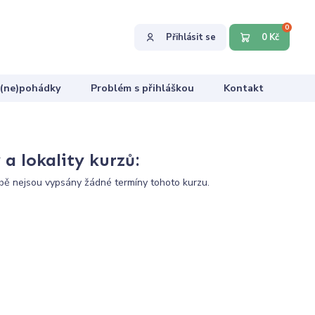
0
Přihlásit se
0 Kč
 (ne)pohádky
Problém s přihláškou
Kontakt
a lokality kurzů:
ě nejsou vypsány žádné termíny tohoto kurzu.