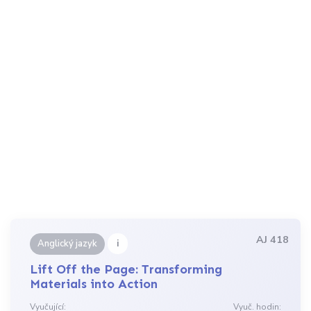
AJ 418
i
Anglický jazyk
Lift Off the Page: Transforming
Materials into Action
Vyučující:
Vyuč. hodin: