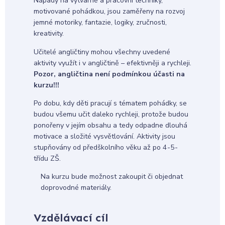
Nápady na výtvarné a pracovní techniky,
motivované pohádkou, jsou zaměřeny na rozvoj
jemné motoriky, fantazie, logiky, zručnosti,
kreativity.
Učitelé angličtiny mohou všechny uvedené
aktivity využít i v angličtině – efektivněji a rychleji.
Pozor, angličtina není podmínkou účasti na
kurzu!!!
Po dobu, kdy děti pracují s tématem pohádky, se
budou všemu učit daleko rychleji, protože budou
ponořeny v jejím obsahu a tedy odpadne dlouhá
motivace a složité vysvětlování. Aktivity jsou
stupňovány od předškolního věku až po 4-5-
třídu ZŠ.
Na kurzu bude možnost zakoupit či objednat
doprovodné materiály.
Vzdělávací cíl