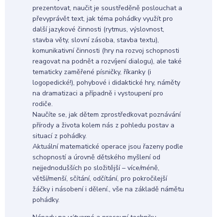
prezentovat, naučit je soustředěně poslouchat a
převyprávět text, jak téma pohádky využít pro
další jazykové činnosti (rytmus, výslovnost,
stavba věty, slovní zásoba, stavba textu),
komunikativní činnosti (hry na rozvoj schopnosti
reagovat na podnět a rozvíjení dialogu), ale také
tematicky zaměřené písničky, říkanky (i
logopedické!), pohybové i didaktické hry, náměty
na dramatizaci a případně i vystoupení pro
rodiče.
Naučíte se, jak dětem zprostředkovat poznávání
přírody a života kolem nás z pohledu postav a
situací z pohádky.
Aktuální matematické operace jsou řazeny podle
schopností a úrovně dětského myšlení od
nejjednodušších po složitější – více/méně,
větší/menší, sčítání, odčítání, pro pokročilejší
žáčky i násobení i dělení., vše na základě námětu
pohádky.