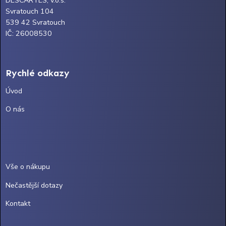
DESCARTES, v.o.s.
Svratouch 104
539 42 Svratouch
IČ: 26008530
Rychlé odkazy
Úvod
O nás
Vše o nákupu
Nečastější dotazy
Kontakt