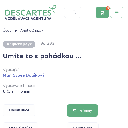
0
Úvod
Anglický jazyk
AJ 292
Anglický jazyk
Umíte to s pohádkou …
Vyučující:
Mgr. Sylvie Doláková
Vyučovacích hodin:
6
(1h = 45 min)
Obsah akce
Termíny