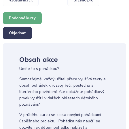
Vzdělávací cíl
Určeno pro
Podobné kurzy
Objednat
Obsah akce
Umíte to s pohádkou?
Samozřejmě, každý učitel přece využívá texty a
obsah pohádek k rozvoji řeči, poslechu a
literárního povědomí. Ale dokážete pohádkový
prvek využít i v dalších oblastech dětského
poznávání?
V průběhu kurzu se zcela novými pohádkami
úspěšného projektu „Pohádka nás naučí“ se
dozvíte, jak dětem pohádku nabízet a