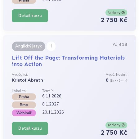
Praha
šablony
Detail kurzu
2 750 Kč
AJ 418
i
Anglický jazyk
Lift Off the Page: Transforming Materials
into Action
Vyučující:
Vyuč. hodin:
Kristof Abrath
8
(1h = 45 min)
Lokalita:
Termín:
6.11.2026
Praha
8.1.2027
Brno
20.11.2026
Webinář
šablony
Detail kurzu
2 750 Kč