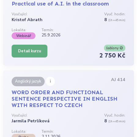
Practical use of A.I. in the classroom
Vyučující:
Vyuč. hodin:
Kristof Abrath
8
(1h = 45 min)
Lokalita:
Termín:
25.9.2026
Webinář
šablony
Detail kurzu
2 750 Kč
AJ 414
i
Anglický jazyk
WORD ORDER AND FUNCTIONAL
SENTENCE PERSPECTIVE IN ENGLISH
WITH RESPECT TO CZECH
Vyučující:
Vyuč. hodin:
Jarmila Petrlíková
8
(1h = 45 min)
Lokalita:
Termín:
2.11.2026