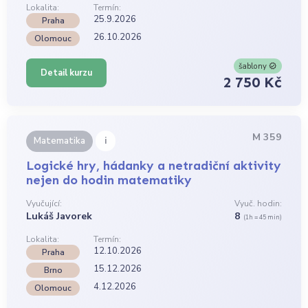
Lokalita:
Termín:
25.9.2026
Praha
26.10.2026
Olomouc
šablony
Detail kurzu
2 750 Kč
M 359
i
Matematika
Logické hry, hádanky a netradiční aktivity
nejen do hodin matematiky
Vyučující:
Vyuč. hodin:
Lukáš Javorek
8
(1h = 45 min)
Lokalita:
Termín:
12.10.2026
Praha
15.12.2026
Brno
4.12.2026
Olomouc