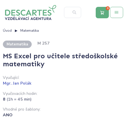
0
Úvod
Matematika
M 257
Matematika
MS Excel pro učitele středoškolské
matematiky
Vyučující:
Mgr. Jan Polák
Vyučovacích hodin:
8
(1h = 45 min)
Vhodné pro šablony:
ANO