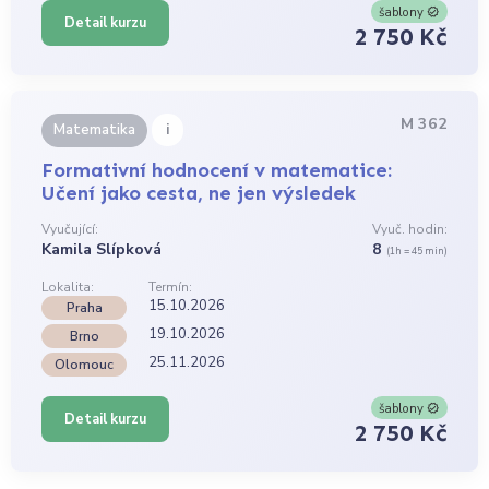
šablony
Detail kurzu
2 750 Kč
M 362
i
Matematika
Formativní hodnocení v matematice:
Učení jako cesta, ne jen výsledek
Vyučující:
Vyuč. hodin:
Kamila Slípková
8
(1h = 45 min)
Lokalita:
Termín:
15.10.2026
Praha
19.10.2026
Brno
25.11.2026
Olomouc
šablony
Detail kurzu
2 750 Kč