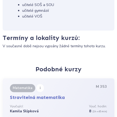
učitelé SOŠ a SOU
učitelé gymnázií
učitelé VOŠ
Termíny a lokality kurzů:
V současné době nejsou vypsány žádné termíny tohoto kurzu.
Podobné kurzy
M 353
i
Matematika
Stravitelná matematika
Vyučující:
Vyuč. hodin:
Kamila Slípková
8
(1h = 45 min)