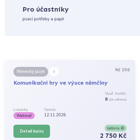
Pro účastníky
psací potřeby a papír
NJ 156
i
Německý jazyk
Komunikační hry ve výuce němčiny
Vyuč. hodin:
8
(1h = 45 min)
Lokalita:
Termín:
12.11.2026
Webinář
šablony
Detail kurzu
2 750 Kč