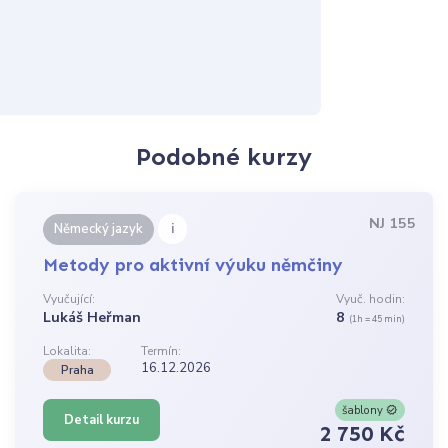
Podobné kurzy
NJ 155
i
Německý jazyk
Metody pro aktivní výuku němčiny
Vyučující:
Vyuč. hodin:
Lukáš Heřman
8
(1h = 45 min)
Lokalita:
Termín:
16.12.2026
Praha
šablony
Detail kurzu
2 750 Kč