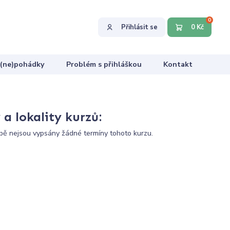
0
Přihlásit se
0 Kč
 (ne)pohádky
Problém s přihláškou
Kontakt
a lokality kurzů:
ě nejsou vypsány žádné termíny tohoto kurzu.