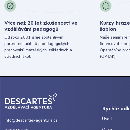
Více než 20 let zkušeností ve
Kurzy hraze
vzdělávání pedagogů
šablon
Od roku 2001 jsme spolehlivým
Naše semináře 
partnerem učitelů a pedagogických
financovat z pr
pracovníků mateřských, základních a
Operačního pro
středních škol.
(OP JAK).
Rychlé od
Úvod
info@descartes-agentura.cz
O nás