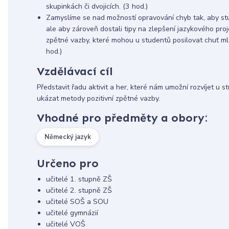
skupinkách či dvojicích. (3 hod.)
Zamyslíme se nad možností opravování chyb tak, aby stud
ale aby zároveň dostali tipy na zlepšení jazykového proj
zpětné vazby, které mohou u studentů posilovat chuť ml
hod.)
Vzdělávací cíl
Představit řadu aktivit a her, které nám umožní rozvíjet u s
ukázat metody pozitivní zpětné vazby.
Vhodné pro předměty a obory:
Německý jazyk
Určeno pro
učitelé 1. stupně ZŠ
učitelé 2. stupně ZŠ
učitelé SOŠ a SOU
učitelé gymnázií
učitelé VOŠ