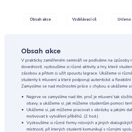
Obsah akce
Vzdělávací cíl
Určeno 
Obsah akce
V prakticky zaměřeném semináři se podíváme na způsoby r
dovedností, vyzkoušíme si různé aktivity a hry, které stud
zásobou a přitom si užít spoustu legrace. Ukážeme si růz
studenty k mluvení a které podporují autentické a flexibiln
Zamyslíme se nad možnostmi práce s chybou a ukážeme si 
Nejprve se zamyslíme nad tím, proč je mluvení tak složi
obavy, a ukážeme si, jak můžeme studentům pomoci tento
Ukážeme si, jak můžeme pracovat s obrázky a jakými d
motivovat k vytváření příběhů. (2 hod.)
Vyzkoušíme si různé formy rolových a jiných dialogický
místnosti, při kterých studenti komunikují s různými spol