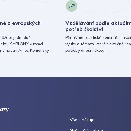
né z evropských
Vzdělávání podle aktuáln
potřeb školství
můžete jednoduše
Přinášíme praktické semináře, inspi
ojektů ŠABLONY v rámci
výuky a témata, která skutečně rea
gramu Jan Ámos Komenský
potřeby dnešní školy.
kazy
Vše o nákupu
Nečastější dotazy