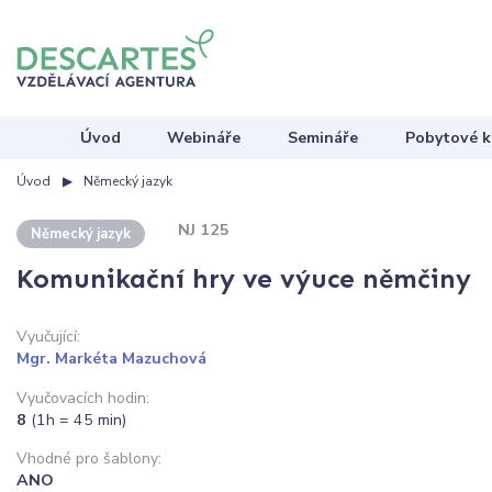
Úvod
Webináře
Semináře
Pobytové k
Úvod
Německý jazyk
NJ 125
Německý jazyk
Komunikační hry ve výuce němčiny
Vyučující:
Mgr. Markéta Mazuchová
Vyučovacích hodin:
8
(1h = 45 min)
Vhodné pro šablony:
ANO