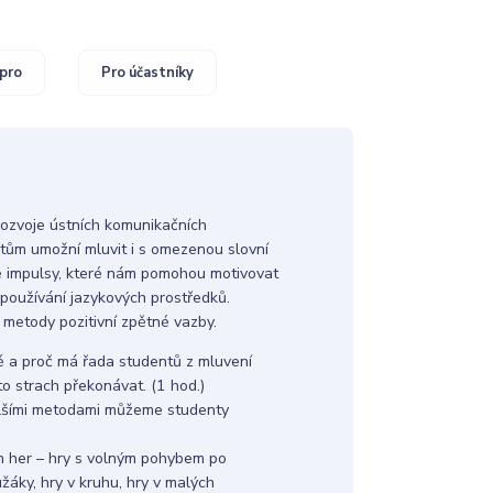
pro
Pro účastníky
ozvoje ústních komunikačních
entům umožní mluvit i s omezenou slovní
né impulsy, které nám pomohou motivovat
í používání jazykových prostředků.
metody pozitivní zpětné vazby.
té a proč má řada studentů z mluvení
 strach překonávat. (1 hod.)
alšími metodami můžeme studenty
ch her – hry s volným pohybem po
užáky, hry v kruhu, hry v malých