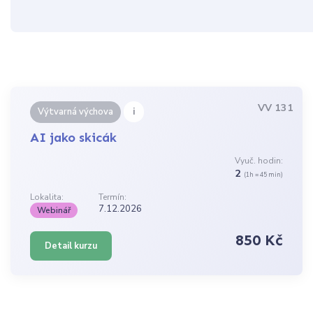
VV 131
i
Výtvarná výchova
AI jako skicák
Vyuč. hodin:
2
(1h = 45 min)
Lokalita:
Termín:
7.12.2026
Webinář
850 Kč
Detail kurzu