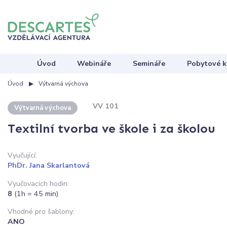
Úvod
Webináře
Semináře
Pobytové k
Úvod
Výtvarná výchova
VV 101
Výtvarná výchova
Textilní tvorba ve škole i za školou
Vyučující:
PhDr. Jana Skarlantová
Vyučovacích hodin:
8
(1h = 45 min)
Vhodné pro šablony:
ANO