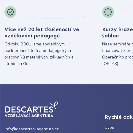
Více než 20 let zkušeností ve
Kurzy hraze
vzdělávání pedagogů
šablon
Od roku 2001 jsme spolehlivým
Naše semináře 
partnerem učitelů a pedagogických
financovat z pr
pracovníků mateřských, základních a
Operačního pro
středních škol.
(OP JAK).
Rychlé od
Úvod
info@descartes-agentura.cz