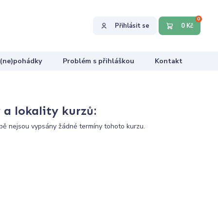
0
Přihlásit se
0 Kč
 (ne)pohádky
Problém s přihláškou
Kontakt
a lokality kurzů:
ě nejsou vypsány žádné termíny tohoto kurzu.