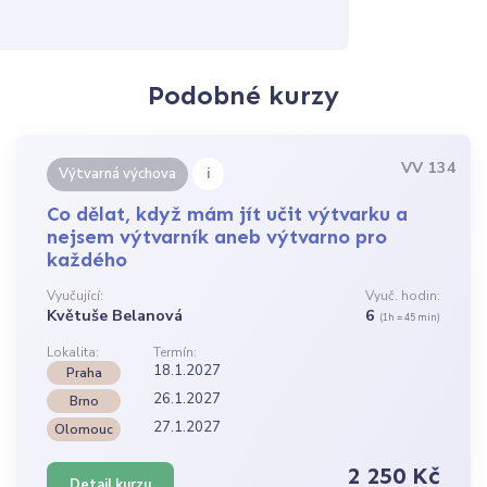
Podobné kurzy
VV 134
i
Výtvarná výchova
Co dělat, když mám jít učit výtvarku a
nejsem výtvarník aneb výtvarno pro
každého
Vyučující:
Vyuč. hodin:
Květuše Belanová
6
(1h = 45 min)
Lokalita:
Termín:
18.1.2027
Praha
26.1.2027
Brno
27.1.2027
Olomouc
2 250 Kč
Detail kurzu