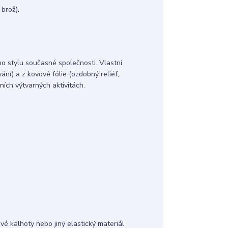
ce (náhrdelník, brož).
o stylu současné společnosti. Vlastní
ní) a z kovové fólie (ozdobný reliéf,
lních výtvarných aktivitách.
vé kalhoty nebo jiný elastický materiál