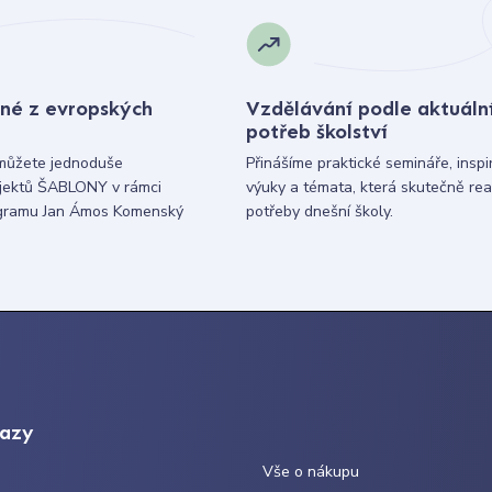
né z evropských
Vzdělávání podle aktuáln
potřeb školství
můžete jednoduše
Přinášíme praktické semináře, inspi
ojektů ŠABLONY v rámci
výuky a témata, která skutečně rea
gramu Jan Ámos Komenský
potřeby dnešní školy.
kazy
Vše o nákupu