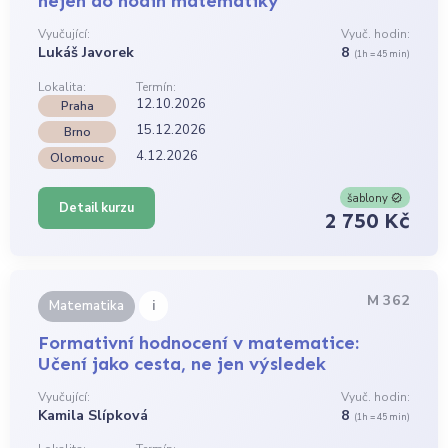
nejen do hodin matematiky
Vyučující:
Vyuč. hodin:
Lukáš Javorek
8
(1h = 45 min)
Lokalita:
Termín:
12.10.2026
Praha
15.12.2026
Brno
4.12.2026
Olomouc
šablony
Detail kurzu
2 750 Kč
M 362
i
Matematika
Formativní hodnocení v matematice:
Učení jako cesta, ne jen výsledek
Vyučující:
Vyuč. hodin:
Kamila Slípková
8
(1h = 45 min)