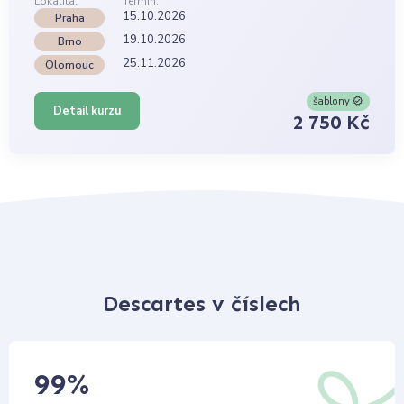
Lokalita:
Termín:
15.10.2026
Praha
19.10.2026
Brno
25.11.2026
Olomouc
šablony
Detail kurzu
2 750 Kč
Descartes v číslech
99
%