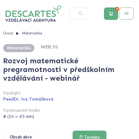
0
Úvod
Matematika
WEB 35
Matematika
Rozvoj matematické
pregramotnosti v předškolním
vzdělávání - webinář
Vyučující:
PaedDr. Iva Tomášková
Vyučovacích hodin:
4
(1h = 45 min)
Obsah akce
Termíny