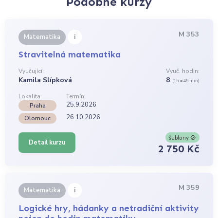
Podobné kurzy
M 353
i
Matematika
Stravitelná matematika
Vyučující:
Vyuč. hodin:
Kamila Slípková
8
(1h = 45 min)
Lokalita:
Termín:
25.9.2026
Praha
26.10.2026
Olomouc
šablony
Detail kurzu
2 750 Kč
M 359
i
Matematika
Logické hry, hádanky a netradiční aktivity