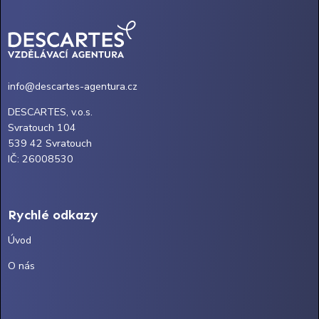
info@descartes-agentura.cz
DESCARTES, v.o.s.
Svratouch 104
539 42 Svratouch
IČ: 26008530
Rychlé odkazy
Úvod
O nás