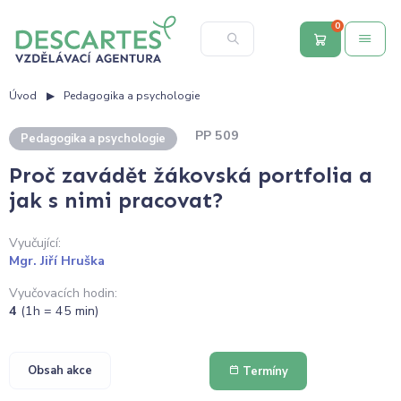
0
Úvod
Pedagogika a psychologie
PP 509
Pedagogika a psychologie
Proč zavádět žákovská portfolia a
jak s nimi pracovat?
Vyučující:
Mgr. Jiří Hruška
Vyučovacích hodin:
4
(1h = 45 min)
Obsah akce
Termíny