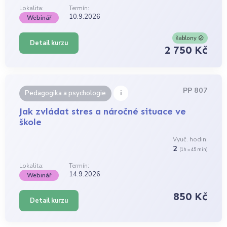
Lokalita:
Termín:
10.9.2026
Webinář
šablony
Detail kurzu
2 750 Kč
PP 807
i
Pedagogika a psychologie
Jak zvládat stres a náročné situace ve
škole
Vyuč. hodin:
2
(1h = 45 min)
Lokalita:
Termín:
14.9.2026
Webinář
850 Kč
Detail kurzu