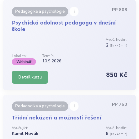
PP 808
i
Pedagogika a psychologie
Psychická odolnost pedagoga v dnešní
škole
Vyuč. hodin:
2
(1h = 45 min)
Lokalita:
Termín:
10.9.2026
Webinář
850 Kč
Detail kurzu
PP 750
i
Pedagogika a psychologie
Třídní nekázeň a možnosti řešení
Vyučující:
Vyuč. hodin:
Kamil Novák
8
(1h = 45 min)