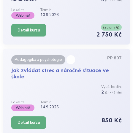
(1h = 45 min)
Lokalita:
Termín:
10.9.2026
Webinář
šablony
Detail kurzu
2 750 Kč
PP 807
i
Pedagogika a psychologie
Jak zvládat stres a náročné situace ve
škole
Vyuč. hodin:
2
(1h = 45 min)
Lokalita:
Termín:
14.9.2026
Webinář
850 Kč
Detail kurzu