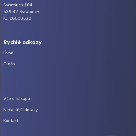
Svratouch 104
539 42 Svratouch
IČ: 26008530
Rychlé odkazy
Úvod
O nás
Vše o nákupu
Nečastější dotazy
Kontakt