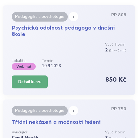
PP 808
i
Pedagogika a psychologie
Psychická odolnost pedagoga v dnešní
škole
Vyuč. hodin:
2
(1h = 45 min)
Lokalita:
Termín:
10.9.2026
Webinář
850 Kč
Detail kurzu
PP 750
i
Pedagogika a psychologie
Třídní nekázeň a možnosti řešení
Vyučující:
Vyuč. hodin:
Kamil Novák
8