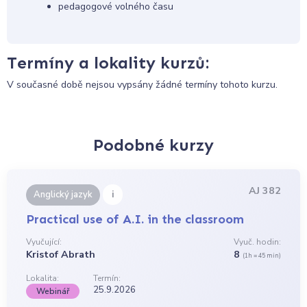
pedagogové volného času
Termíny a lokality kurzů:
V současné době nejsou vypsány žádné termíny tohoto kurzu.
Podobné kurzy
AJ 382
i
Anglický jazyk
Practical use of A.I. in the classroom
Vyučující:
Vyuč. hodin:
Kristof Abrath
8
(1h = 45 min)
Lokalita:
Termín:
25.9.2026
Webinář