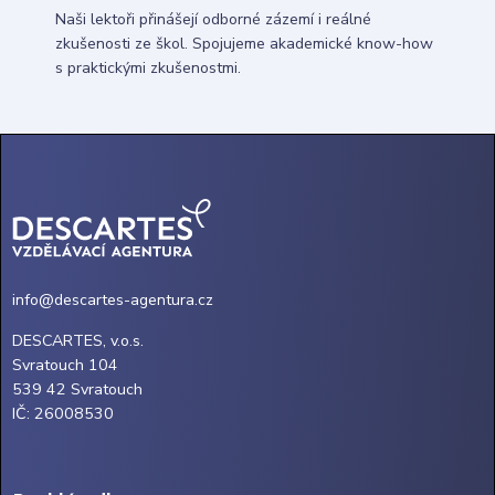
Naši lektoři přinášejí odborné zázemí i reálné
zkušenosti ze škol. Spojujeme akademické know-how
s praktickými zkušenostmi.
info@descartes-agentura.cz
DESCARTES, v.o.s.
Svratouch 104
539 42 Svratouch
IČ: 26008530