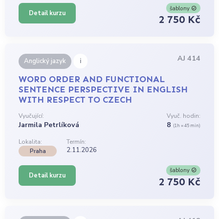
šablony
Detail kurzu
2 750 Kč
AJ 414
i
Anglický jazyk
WORD ORDER AND FUNCTIONAL
SENTENCE PERSPECTIVE IN ENGLISH
WITH RESPECT TO CZECH
Vyučující:
Vyuč. hodin:
Jarmila Petrlíková
8
(1h = 45 min)
Lokalita:
Termín:
2.11.2026
Praha
šablony
Detail kurzu
2 750 Kč