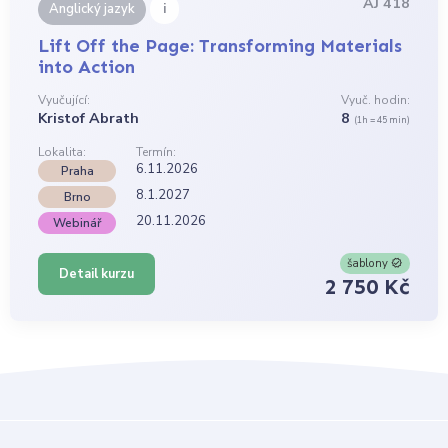
AJ 418
i
Anglický jazyk
Lift Off the Page: Transforming Materials
into Action
Vyučující:
Vyuč. hodin:
Kristof Abrath
8
(1h = 45 min)
Lokalita:
Termín:
6.11.2026
Praha
8.1.2027
Brno
20.11.2026
Webinář
šablony
Detail kurzu
2 750 Kč