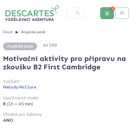
0
Úvod
Anglický jazyk
AJ 300
Anglický jazyk
Motivační aktivity pro přípravu na
zkoušku B2 First Cambridge
Vyučující:
Melody McClure
Vyučovacích hodin:
8
(1h = 45 min)
Vhodné pro šablony:
ANO