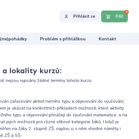
0
Přihlásit se
0 Kč
 (ne)pohádky
Problém s přihláškou
Kontakt
a lokality kurzů:
ě nejsou vypsány žádné termíny tohoto kurzu.
ován zařazování aktivit herního typu a objevování do vyučování
em je ukázat na konkrétních příkladech možnosti, které aktivity
ěžního typu a objevování přinášejí do vyučování matematice, a na
at jejich možnosti pro různé věkové kategorie žáků. I když je
ěřen na žáky 2. stupně ZŠ, najdou si v něm vhodné náměty i
pně ZŠ a SŠ-