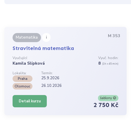
M 353
i
Matematika
Stravitelná matematika
Vyučující:
Vyuč. hodin:
Kamila Slípková
8
(1h = 45 min)
Lokalita:
Termín:
25.9.2026
Praha
26.10.2026
Olomouc
šablony
Detail kurzu
2 750 Kč