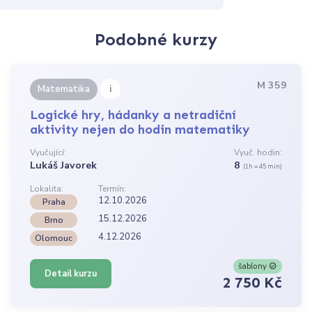
Podobné kurzy
M 359
i
Matematika
Logické hry, hádanky a netradiční
aktivity nejen do hodin matematiky
Vyučující:
Vyuč. hodin:
Lukáš Javorek
8
(1h = 45 min)
Lokalita:
Termín:
12.10.2026
Praha
15.12.2026
Brno
4.12.2026
Olomouc
šablony
Detail kurzu
2 750 Kč