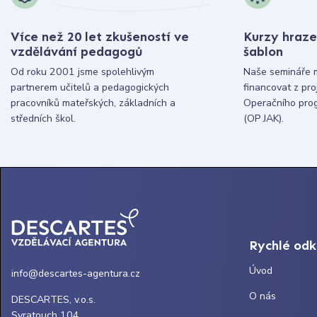
Více než 20 let zkušeností ve
Kurzy hraze
vzdělávání pedagogů
šablon
Od roku 2001 jsme spolehlivým
Naše semináře 
partnerem učitelů a pedagogických
financovat z pr
pracovníků mateřských, základních a
Operačního pro
středních škol.
(OP JAK).
Rychlé od
Úvod
info@descartes-agentura.cz
O nás
DESCARTES, v.o.s.
Svratouch 104