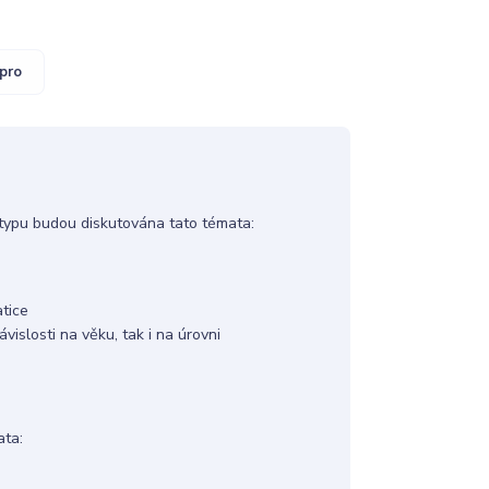
pro
o typu budou diskutována tato témata:
tice
islosti na věku, tak i na úrovni
ata: