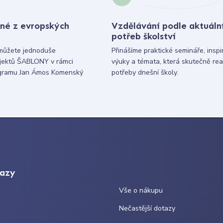
né z evropských
Vzdělávání podle aktuáln
potřeb školství
můžete jednoduše
Přinášíme praktické semináře, inspi
ojektů ŠABLONY v rámci
výuky a témata, která skutečně rea
gramu Jan Ámos Komenský
potřeby dnešní školy.
kazy
Vše o nákupu
Nečastější dotazy