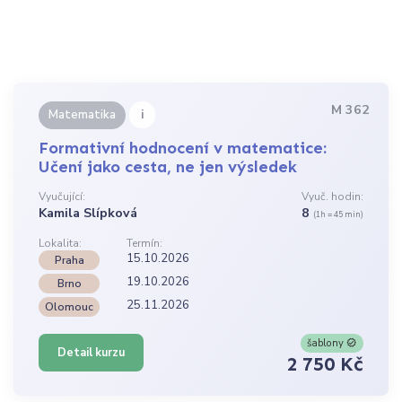
M 362
i
Matematika
Formativní hodnocení v matematice:
Učení jako cesta, ne jen výsledek
Vyučující:
Vyuč. hodin:
Kamila Slípková
8
(1h = 45 min)
Lokalita:
Termín:
15.10.2026
Praha
19.10.2026
Brno
25.11.2026
Olomouc
šablony
Detail kurzu
2 750 Kč