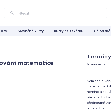
Hledat
urzy
Slevněné kurzy
Kurzy na zakázku
Učitelské
Termíny 
čování matematice
V současné dob
Seminář je věn
matematice. Cíl
herního a sout
příkladech ukáz
přednostně zam
učitelé 1. stu