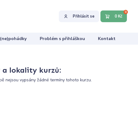
0
Přihlásit se
0 Kč
 (ne)pohádky
Problém s přihláškou
Kontakt
a lokality kurzů:
ě nejsou vypsány žádné termíny tohoto kurzu.