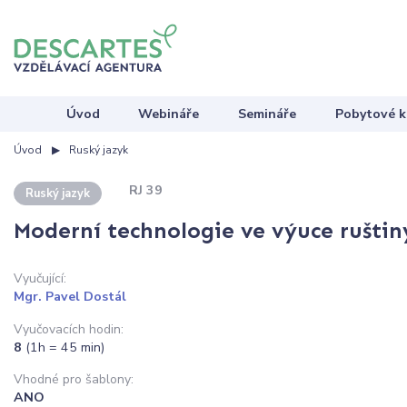
Úvod
Webináře
Semináře
Pobytové k
Úvod
Ruský jazyk
RJ 39
Ruský jazyk
Moderní technologie ve výuce ruštin
Vyučující:
Mgr. Pavel Dostál
Vyučovacích hodin:
8
(1h = 45 min)
Vhodné pro šablony:
ANO