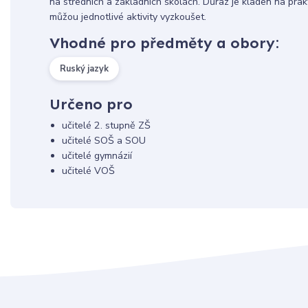
na středních a základních školách. Důraz je kladen na prakti
můžou jednotlivé aktivity vyzkoušet.
Vhodné pro předměty a obory:
Ruský jazyk
Určeno pro
učitelé 2. stupně ZŠ
učitelé SOŠ a SOU
učitelé gymnázií
učitelé VOŠ