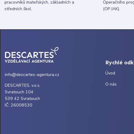
pracovníků mateřských, základních a
Operačního pro
středních škol.
(OP JAK).
Rychlé od
Úvod
info@descartes-agentura.cz
O nás
DESCARTES, v.o.s.
Svratouch 104
539 42 Svratouch
IČ: 26008530