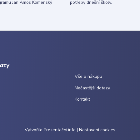
gramu Jan Ámos Komenský
potřeby dnešní školy.
kazy
Vše o nákupu
Nečastější dotazy
Kontakt
Vytvořilo
Prezentační.info
|
Nastavení cookies