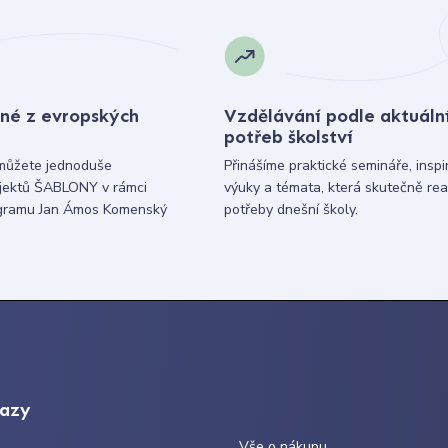
né z evropských
Vzdělávání podle aktuáln
potřeb školství
můžete jednoduše
Přinášíme praktické semináře, inspi
ojektů ŠABLONY v rámci
výuky a témata, která skutečně rea
gramu Jan Ámos Komenský
potřeby dnešní školy.
kazy
Vše o nákupu