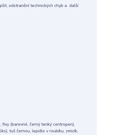
šit, odstranění technických chyb a další
, fixy (barevné, černý tenký centropen),
ks), tuš černou, lepidlo v roubíku, zmizík,