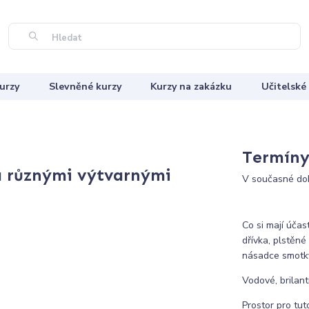
Hledat
urzy
Slevněné kurzy
Kurzy na zakázku
Učitelské
Termíny 
a různými výtvarnými
V současné dob
Co si mají účas
dřívka, plstěné
násadce smotky 
Vodové, brilant
Prostor pro tut