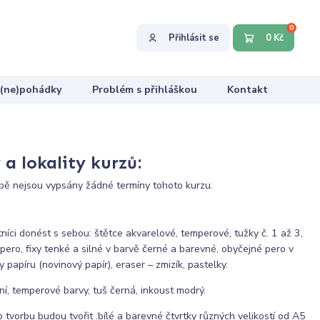
0
Přihlásit se
0 Kč
 (ne)pohádky
Problém s přihláškou
Kontakt
a lokality kurzů:
ě nejsou vypsány žádné termíny tohoto kurzu.
tníci donést s sebou: štětce akvarelové, temperové, tužky č. 1 až 3,
 pero, fixy tenké a silné v barvě černé a barevné, obyčejné pero v
papíru (novinový papír), eraser – zmizík, pastelky.
ní, temperové barvy, tuš černá, inkoust modrý.
o tvorbu budou tvořit .bílé a barevné čtvrtky různých velikostí od A5