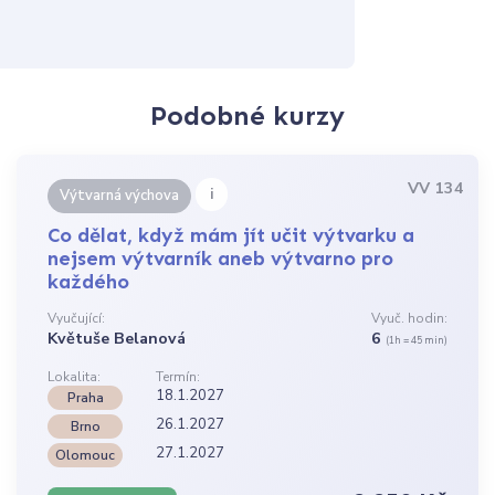
Podobné kurzy
VV 134
i
Výtvarná výchova
Co dělat, když mám jít učit výtvarku a
nejsem výtvarník aneb výtvarno pro
každého
Vyučující:
Vyuč. hodin:
Květuše Belanová
6
(1h = 45 min)
Lokalita:
Termín:
18.1.2027
Praha
26.1.2027
Brno
27.1.2027
Olomouc