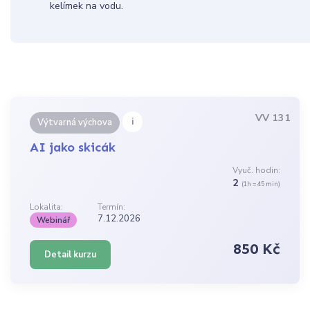
kelímek na vodu.
VV 131
i
Výtvarná výchova
AI jako skicák
Vyuč. hodin:
2
(1h = 45 min)
Lokalita:
Termín:
7.12.2026
Webinář
850 Kč
Detail kurzu