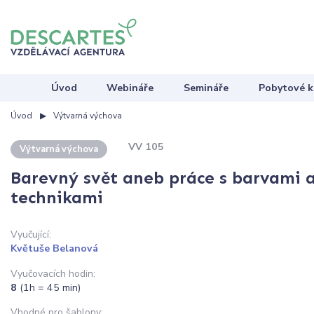
Úvod
Webináře
Semináře
Pobytové k
Úvod
Výtvarná výchova
VV 105
Výtvarná výchova
Barevný svět aneb práce s barvami 
technikami
Vyučující:
Květuše Belanová
Vyučovacích hodin:
8
(1h = 45 min)
Vhodné pro šablony: