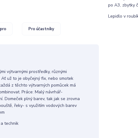
po A3, zbytky č
Lepidlo v roubí
pro
Pro účastníky
ými výtvarnými prostředky, různými
 Ať už to je obyčejný fix, nebo smotek
ý, každá z těchto výtvarných pomůcek má
kombinovat. Práce: Malý návrhář-
í. Domeček plný barev, tak jak se zrovna
 pouště, řeky- s využitím vodových barev
kem
 a technik