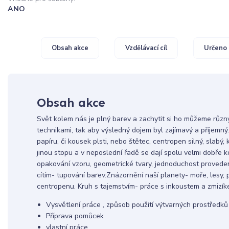
ANO
Obsah akce
Vzdělávací cíl
Určeno 
Obsah akce
Svět kolem nás je plný barev a zachytit si ho můžeme různ
technikami, tak aby výsledný dojem byl zajímavý a příjemný.
papíru, či kousek plsti, nebo štětec, centropen silný, slab
jinou stopu a v neposlední řadě se dají spolu velmi dobře 
opakování vzoru, geometrické tvary, jednoduchost proveden
cítím- tupování barev.Znázornění naší planety- moře, lesy,
centropenu. Kruh s tajemstvím- práce s inkoustem a zmizí
Vysvětlení práce , způsob použití výtvarných prostředků
Příprava pomůcek
vlastní práce