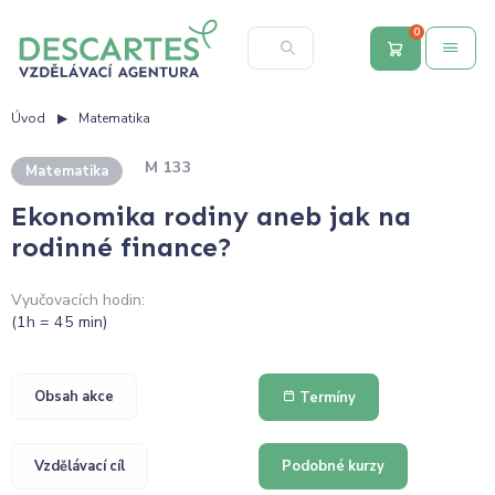
0
Úvod
Matematika
M 133
Matematika
Ekonomika rodiny aneb jak na
rodinné finance?
Vyučovacích hodin:
(1h = 45 min)
Obsah akce
Termíny
Vzdělávací cíl
Podobné kurzy