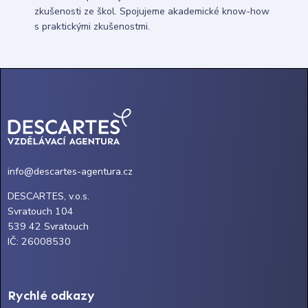
zkušenosti ze škol. Spojujeme akademické know-how
s praktickými zkušenostmi.
info@descartes-agentura.cz
DESCARTES, v.o.s.
Svratouch 104
539 42 Svratouch
IČ: 26008530
Rychlé odkazy