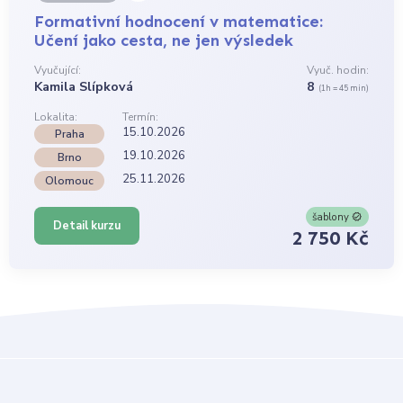
Formativní hodnocení v matematice:
Učení jako cesta, ne jen výsledek
Vyučující:
Vyuč. hodin:
Kamila Slípková
8
(1h = 45 min)
Lokalita:
Termín:
15.10.2026
Praha
19.10.2026
Brno
25.11.2026
Olomouc
šablony
Detail kurzu
2 750 Kč