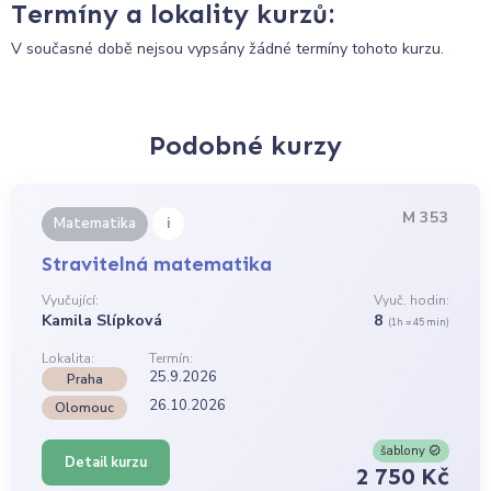
Termíny a lokality kurzů:
V současné době nejsou vypsány žádné termíny tohoto kurzu.
Podobné kurzy
M 353
i
Matematika
Stravitelná matematika
Vyučující:
Vyuč. hodin:
Kamila Slípková
8
(1h = 45 min)
Lokalita:
Termín:
25.9.2026
Praha
26.10.2026
Olomouc
šablony
Detail kurzu
2 750 Kč