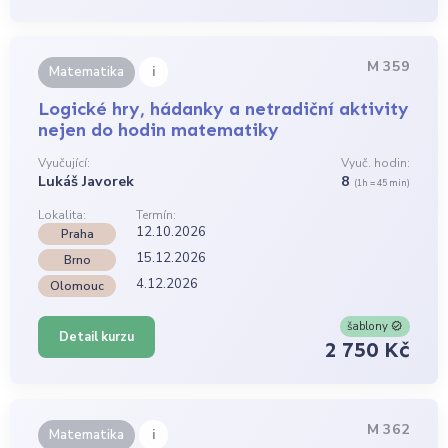
M 359
i
Matematika
Logické hry, hádanky a netradiční aktivity
nejen do hodin matematiky
Vyučující:
Vyuč. hodin:
Lukáš Javorek
8
(1h = 45 min)
Lokalita:
Termín:
12.10.2026
Praha
15.12.2026
Brno
4.12.2026
Olomouc
šablony
Detail kurzu
2 750 Kč
M 362
i
Matematika