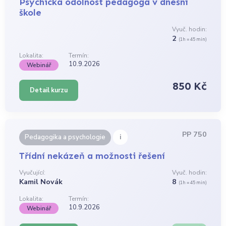
Psychická odolnost pedagoga v dnešní
škole
Vyuč. hodin:
2
(1h = 45 min)
Lokalita:
Termín:
10.9.2026
Webinář
850 Kč
Detail kurzu
PP 750
i
Pedagogika a psychologie
Třídní nekázeň a možnosti řešení
Vyučující:
Vyuč. hodin:
Kamil Novák
8
(1h = 45 min)
Lokalita:
Termín:
10.9.2026
Webinář