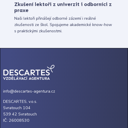
Zkušení lektoři z univerzit i odborníci z
praxe
Naši lektoři přinášejí odborné zázemí i reálné
zkušenosti ze škol. Spojujeme akademické know-how
s praktickými zkušenostmi.
info@descartes-agentura.cz
DESCARTES, v.o.s.
Svratouch 104
539 42 Svratouch
IČ: 26008530