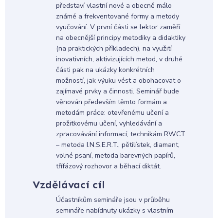
představí vlastní nové a obecně málo
známé a frekventované formy a metody
vyučování. V první části se lektor zaměří
na obecnější principy metodiky a didaktiky
(na praktických příkladech), na využití
inovativních, aktivizujících metod, v druhé
části pak na ukázky konkrétních
možností, jak výuku vést a obohacovat o
zajímavé prvky a činnosti. Seminář bude
věnován především těmto formám a
metodám práce: otevřenému učení a
prožitkovému učení, vyhledávání a
zpracovávání informací, technikám RWCT
– metoda I.N.S.E.R.T., pětilístek, diamant,
volné psaní, metoda barevných papírů,
třífázový rozhovor a běhací diktát.
Vzdělávací cíl
Účastníkům semináře jsou v průběhu
semináře nabídnuty ukázky s vlastním