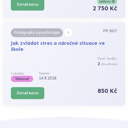
šablony
Detail kurzu
2 750 Kč
PP 807
i
Pedagogika a psychologie
Jak zvládat stres a náročné situace ve
škole
Vyuč. hodin:
2
(1h = 45 min)
Lokalita:
Termín:
14.9.2026
Webinář
850 Kč
Detail kurzu