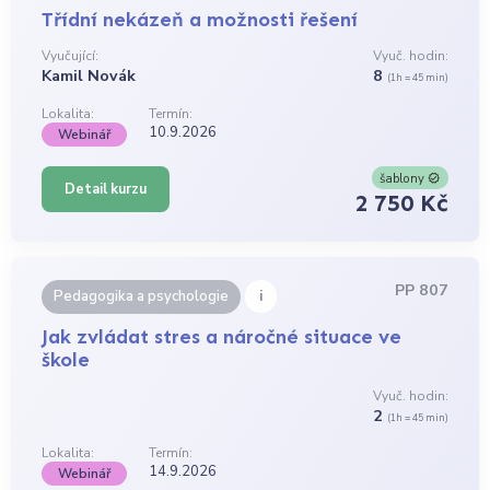
Třídní nekázeň a možnosti řešení
Vyučující:
Vyuč. hodin:
Kamil Novák
8
(1h = 45 min)
Lokalita:
Termín:
10.9.2026
Webinář
šablony
Detail kurzu
2 750 Kč
PP 807
i
Pedagogika a psychologie
Jak zvládat stres a náročné situace ve
škole
Vyuč. hodin:
2
(1h = 45 min)
Lokalita:
Termín:
14.9.2026
Webinář