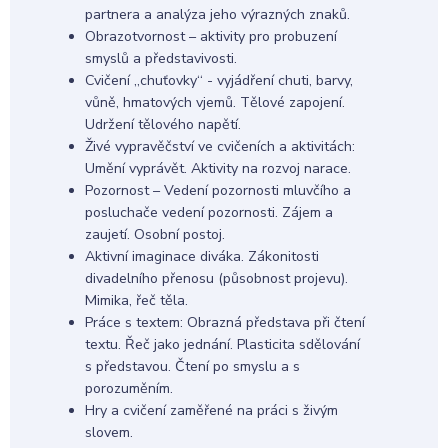
partnera a analýza jeho výrazných znaků.
Obrazotvornost – aktivity pro probuzení
smyslů a představivosti.
Cvičení „chuťovky“ - vyjádření chuti, barvy,
vůně, hmatových vjemů. Tělové zapojení.
Udržení tělového napětí.
Živé vypravěčství ve cvičeních a aktivitách:
Umění vyprávět. Aktivity na rozvoj narace.
Pozornost – Vedení pozornosti mluvčího a
posluchače vedení pozornosti. Zájem a
zaujetí. Osobní postoj.
Aktivní imaginace diváka. Zákonitosti
divadelního přenosu (působnost projevu).
Mimika, řeč těla.
Práce s textem: Obrazná představa při čtení
textu. Řeč jako jednání. Plasticita sdělování
s představou. Čtení po smyslu a s
porozuměním.
Hry a cvičení zaměřené na práci s živým
slovem.