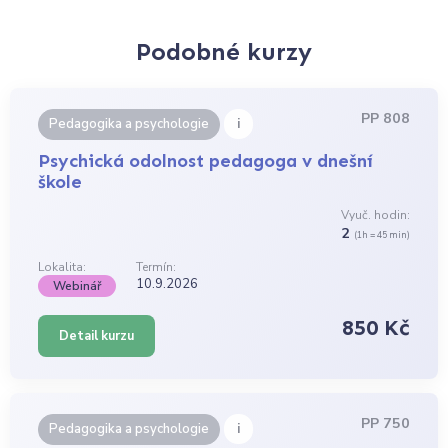
Podobné kurzy
PP 808
i
Pedagogika a psychologie
Psychická odolnost pedagoga v dnešní
škole
Vyuč. hodin:
2
(1h = 45 min)
Lokalita:
Termín:
10.9.2026
Webinář
850 Kč
Detail kurzu
PP 750
i
Pedagogika a psychologie