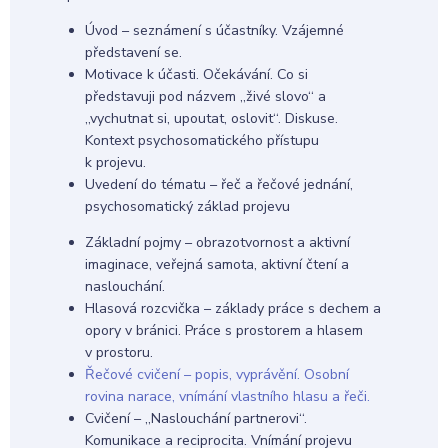
Úvod – seznámení s účastníky. Vzájemné
představení se.
Motivace k účasti. Očekávání. Co si
představuji pod názvem „živé slovo“ a
„vychutnat si, upoutat, oslovit“. Diskuse.
Kontext psychosomatického přístupu
k projevu.
Uvedení do tématu – řeč a řečové jednání,
psychosomatický základ projevu
Základní pojmy – obrazotvornost a aktivní
imaginace, veřejná samota, aktivní čtení a
naslouchání.
Hlasová rozcvička – základy práce s dechem a
opory v bránici. Práce s prostorem a hlasem
v prostoru.
Řečové cvičení – popis, vyprávění. Osobní
rovina narace, vnímání vlastního hlasu a řeči.
Cvičení – „Naslouchání partnerovi“.
Komunikace a reciprocita. Vnímání projevu