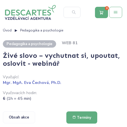
0
Úvod
Pedagogika a psychologie
WEB 81
Pedagogika a psychologie
Živé slovo – vychutnat si, upoutat,
oslovit - webinář
Vyučující:
Mgr. MgA. Eva Čechová, Ph.D.
Vyučovacích hodin:
6
(1h = 45 min)
Obsah akce
Termíny