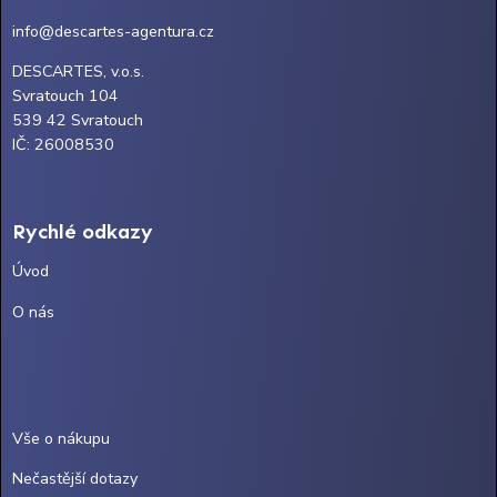
info@descartes-agentura.cz
DESCARTES, v.o.s.
Svratouch 104
539 42 Svratouch
IČ: 26008530
Rychlé odkazy
Úvod
O nás
Vše o nákupu
Nečastější dotazy