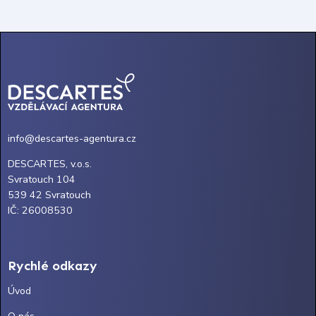
info@descartes-agentura.cz
DESCARTES, v.o.s.
Svratouch 104
539 42 Svratouch
IČ: 26008530
Rychlé odkazy
Úvod