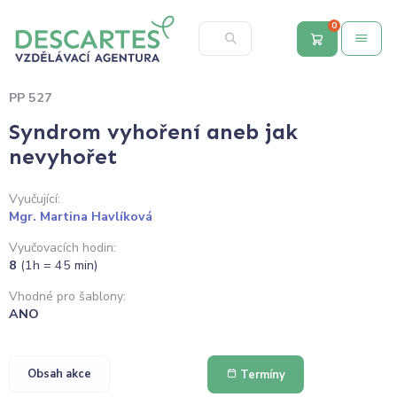
0
PP 527
Syndrom vyhoření aneb jak
nevyhořet
Vyučující:
Mgr. Martina Havlíková
Vyučovacích hodin:
8
(1h = 45 min)
Vhodné pro šablony:
ANO
Obsah akce
Termíny