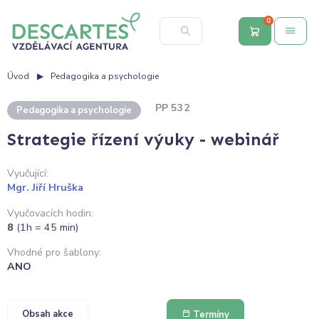
0
Úvod
Pedagogika a psychologie
PP 532
Pedagogika a psychologie
Strategie řízení výuky - webinář
Vyučující:
Mgr. Jiří Hruška
Vyučovacích hodin:
8
(1h = 45 min)
Vhodné pro šablony:
ANO
Obsah akce
Termíny