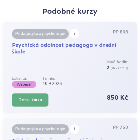
Podobné kurzy
PP 808
i
Pedagogika a psychologie
Psychická odolnost pedagoga v dnešní
škole
Vyuč. hodin:
2
(1h = 45 min)
Lokalita:
Termín:
10.9.2026
Webinář
850 Kč
Detail kurzu
PP 750
i
Pedagogika a psychologie