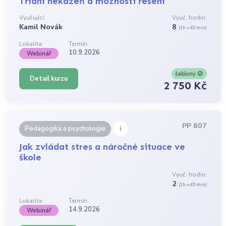
Třídní nekázeň a možnosti řešení
Vyučující:
Vyuč. hodin:
Kamil Novák
8
(1h = 45 min)
Lokalita:
Termín:
10.9.2026
Webinář
šablony
Detail kurzu
2 750 Kč
PP 807
i
Pedagogika a psychologie
Jak zvládat stres a náročné situace ve
škole
Vyuč. hodin:
2
(1h = 45 min)
Lokalita:
Termín:
14.9.2026
Webinář