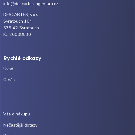
info@descartes-agentura.cz
DESCARTES, v.o.s.
Svratouch 104
539 42 Svratouch
IČ: 26008530
Rychlé odkazy
Úvod
O nás
Vše o nákupu
Nečastější dotazy