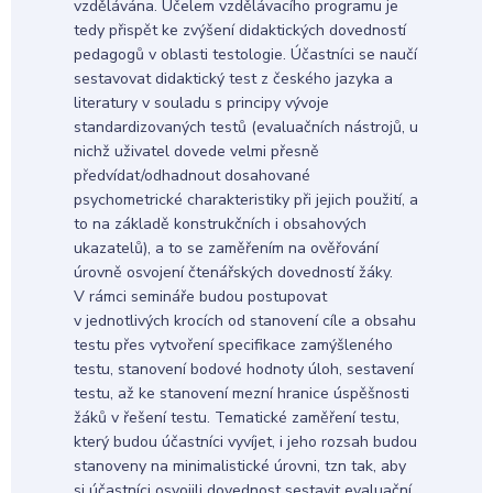
vzdělávána. Účelem vzdělávacího programu je
tedy přispět ke zvýšení didaktických dovedností
pedagogů v oblasti testologie. Účastníci se naučí
sestavovat didaktický test z českého jazyka a
literatury v souladu s principy vývoje
standardizovaných testů (evaluačních nástrojů, u
nichž uživatel dovede velmi přesně
předvídat/odhadnout dosahované
psychometrické charakteristiky při jejich použití, a
to na základě konstrukčních i obsahových
ukazatelů), a to se zaměřením na ověřování
úrovně osvojení čtenářských dovedností žáky.
V rámci semináře budou postupovat
v jednotlivých krocích od stanovení cíle a obsahu
testu přes vytvoření specifikace zamýšleného
testu, stanovení bodové hodnoty úloh, sestavení
testu, až ke stanovení mezní hranice úspěšnosti
žáků v řešení testu. Tematické zaměření testu,
který budou účastníci vyvíjet, i jeho rozsah budou
stanoveny na minimalistické úrovni, tzn tak, aby
si účastníci osvojili dovednost sestavit evaluační