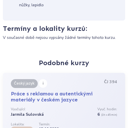
nůžky, lepidlo
Termíny a lokality kurzů:
V současné době nejsou vypsány žádné termíny tohoto kurzu.
Podobné kurzy
ČJ 394
i
Český jazyk
Práce s reklamou a autentickými
materiály v českém jazyce
Vyučující:
Vyuč. hodin:
Jarmila Sulovská
6
(1h = 45 min)
Lokalita:
Termín: