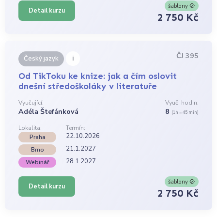
šablony
Detail kurzu
2 750 Kč
ČJ 395
i
Český jazyk
Od TikToku ke knize: jak a čím oslovit
dnešní středoškoláky v literatuře
Vyučující:
Vyuč. hodin:
Adéla Štefánková
8
(1h = 45 min)
Lokalita:
Termín:
22.10.2026
Praha
21.1.2027
Brno
28.1.2027
Webinář
šablony
Detail kurzu
2 750 Kč