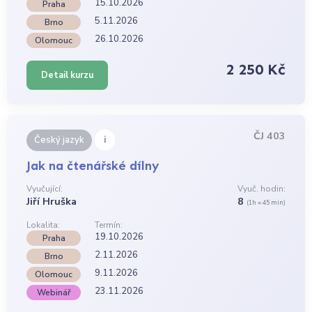
15.10.2026
Praha
5.11.2026
Brno
26.10.2026
Olomouc
2 250 Kč
Detail kurzu
ČJ 403
i
Český jazyk
Jak na čtenářské dílny
Vyučující:
Vyuč. hodin:
Jiří Hruška
8
(1h = 45 min)
Lokalita:
Termín:
19.10.2026
Praha
2.11.2026
Brno
9.11.2026
Olomouc
23.11.2026
Webinář