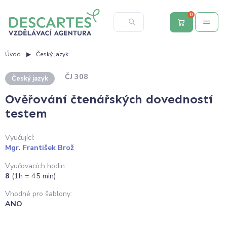
0
Úvod
Český jazyk
ČJ 308
Český jazyk
Ověřování čtenářských dovedností
testem
Vyučující:
Mgr. František Brož
Vyučovacích hodin:
8
(1h = 45 min)
Vhodné pro šablony:
ANO