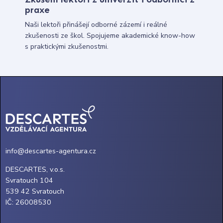
praxe
Naši lektoři přinášejí odborné zázemí i reálné
zkušenosti ze škol. Spojujeme akademické know-how
s praktickými zkušenostmi.
info@descartes-agentura.cz
DESCARTES, v.o.s.
Svratouch 104
539 42 Svratouch
IČ: 26008530