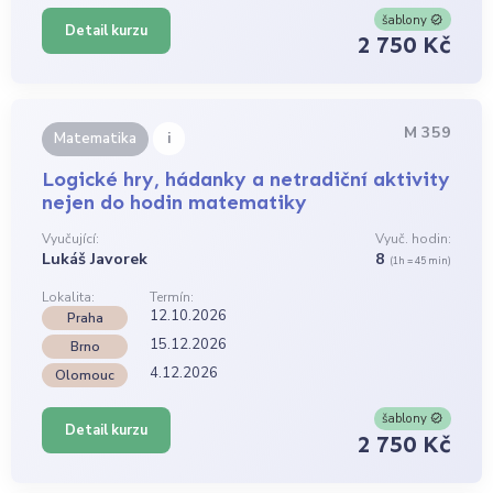
šablony
Detail kurzu
2 750 Kč
M 359
i
Matematika
Logické hry, hádanky a netradiční aktivity
nejen do hodin matematiky
Vyučující:
Vyuč. hodin:
Lukáš Javorek
8
(1h = 45 min)
Lokalita:
Termín:
12.10.2026
Praha
15.12.2026
Brno
4.12.2026
Olomouc
šablony
Detail kurzu
2 750 Kč