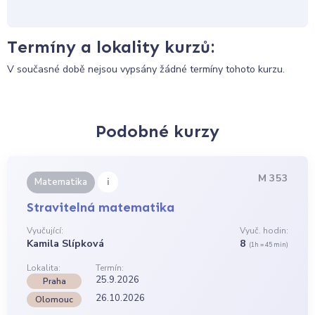
Termíny a lokality kurzů:
V současné době nejsou vypsány žádné termíny tohoto kurzu.
Podobné kurzy
M 353
i
Matematika
Stravitelná matematika
Vyučující:
Vyuč. hodin:
Kamila Slípková
8
(1h = 45 min)
Lokalita:
Termín:
25.9.2026
Praha
26.10.2026
Olomouc