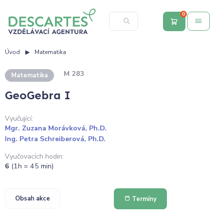
0
Úvod
Matematika
M 283
Matematika
GeoGebra I
Vyučující:
Mgr. Zuzana Morávková, Ph.D.
Ing. Petra Schreiberová, Ph.D.
Vyučovacích hodin:
6
(1h = 45 min)
Obsah akce
Termíny