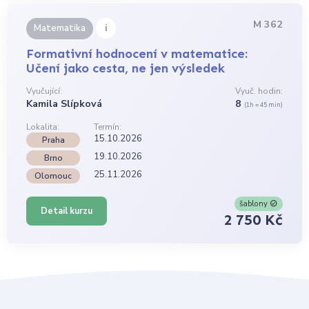
M 362
i
Matematika
Formativní hodnocení v matematice:
Učení jako cesta, ne jen výsledek
Vyučující:
Vyuč. hodin:
Kamila Slípková
8
(1h = 45 min)
Lokalita:
Termín:
15.10.2026
Praha
19.10.2026
Brno
25.11.2026
Olomouc
šablony
Detail kurzu
2 750 Kč