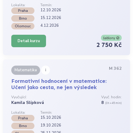
Lokalita:
Termín:
12.10.2026
Praha
15.12.2026
Brno
4.12.2026
Olomouc
šablony
Detail kurzu
2 750 Kč
M 362
i
Matematika
Formativní hodnocení v matematice:
Učení jako cesta, ne jen výsledek
Vyučující:
Vyuč. hodin:
Kamila Slípková
8
(1h = 45 min)
Lokalita:
Termín:
15.10.2026
Praha
19.10.2026
Brno