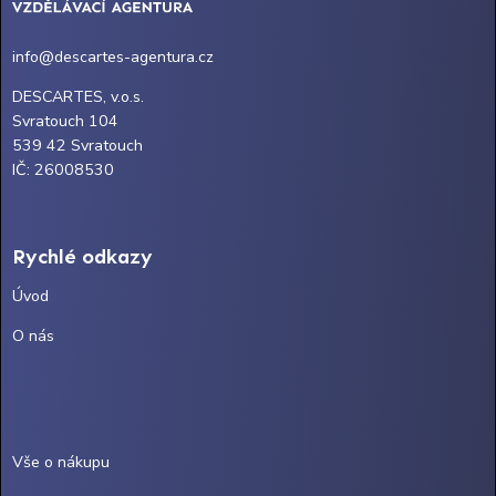
info@descartes-agentura.cz
DESCARTES, v.o.s.
Svratouch 104
539 42 Svratouch
IČ: 26008530
Rychlé odkazy
Úvod
O nás
Vše o nákupu