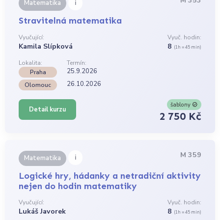
M 353
i
Matematika
Stravitelná matematika
Vyučující:
Vyuč. hodin:
Kamila Slípková
8
(1h = 45 min)
Lokalita:
Termín:
25.9.2026
Praha
26.10.2026
Olomouc
šablony
Detail kurzu
2 750 Kč
M 359
i
Matematika
Logické hry, hádanky a netradiční aktivity
nejen do hodin matematiky
Vyučující:
Vyuč. hodin:
Lukáš Javorek
8
(1h = 45 min)