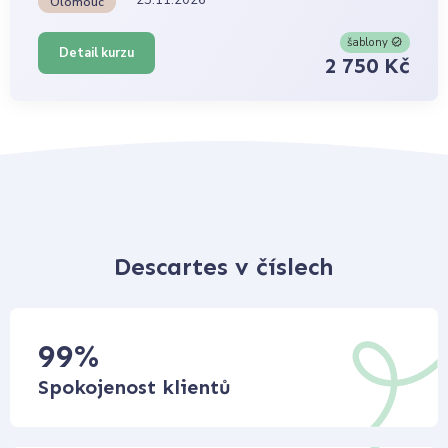
25.11.2026
Olomouc
šablony
Detail kurzu
2 750 Kč
Descartes v číslech
99
%
Spokojenost klientů