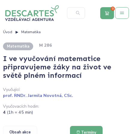
0
Úvod
Matematika
M 286
Matematika
I ve vyučování matematice
připravujeme žáky na život ve
světě plném informací
Vyučující:
prof. RNDr. Jarmila Novotná, CSc.
Vyučovacích hodin:
4
(1h = 45 min)
Obsah akce
Termíny